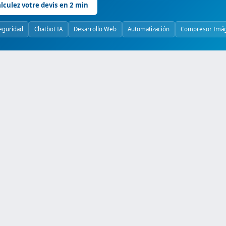
lculez votre devis en 2 min
eguridad
Chatbot IA
Desarrollo Web
Automatización
Compresor Imá