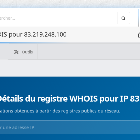
IS pour 83.219.248.100
Outils
Quelle est mon IP ?
WHOIS IP
WHOIS de domaine
Recherche ASN
Recherche inverse
Monitorización de d
étails du registre WHOIS pour IP 83
ations obtenues à partir des registres publics du réseau.