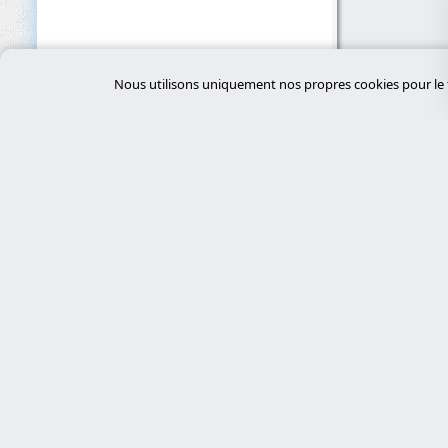
Nous utilisons uniquement nos propres cookies pour le f
Servi
desar
Experts en cybersécurité, développement
sur mesure avec Laravel et gestion de
tiend