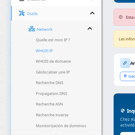
Outils
Esta 
Network
Les info
Quelle est mon IP ?
WHOIS IP
WHOIS de domaine
An
Géolocaliser une IP
Géo
Recherche DNS
Propagation DNS
Recherche ASN
Inqu
Recherche inverse
Chez AL
activit
Monitorización de dominios