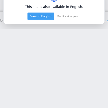
This site is also available in English.
View in English
Don't ask again
onctionnement de base du site. Nous n'utilisons pas de cookies tiers.
Polit
ces Principaux
Contact
rollo web lleida
Rambla de Ferran, 37, 25007 Ll
a online a medida