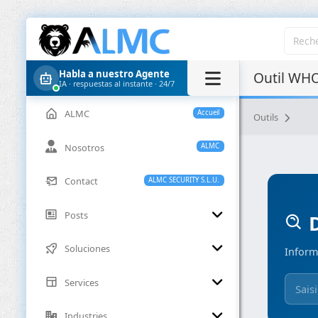
Habla a nuestro Agente
Outil WHO
IA · respuestas al instante · 24/7
ALMC
Accueil
Outils
Nosotros
ALMC
Contact
ALMC SECURITY S.L.U.
Posts
D
Soluciones
Inform
Services
Industries