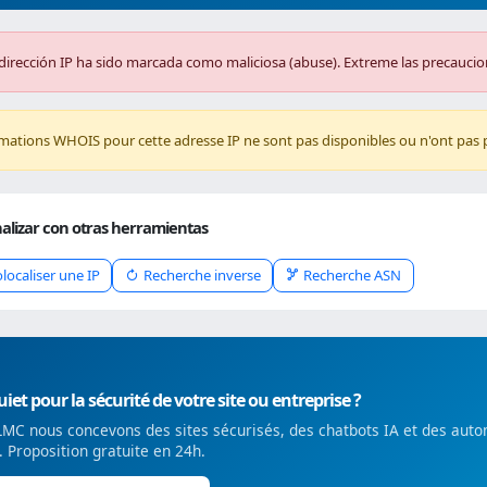
dirección IP ha sido marcada como maliciosa (abuse). Extreme las precaucio
rmations WHOIS pour cette adresse IP ne sont pas disponibles ou n'ont pas 
alizar con otras herramientas
localiser une IP
Recherche inverse
Recherche ASN
iet pour la sécurité de votre site ou entreprise ?
MC nous concevons des sites sécurisés, des chatbots IA et des auto
é. Proposition gratuite en 24h.