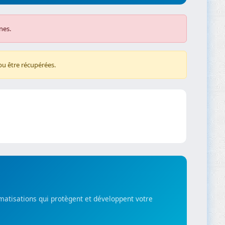
nes.
pu être récupérées.
matisations qui protègent et développent votre