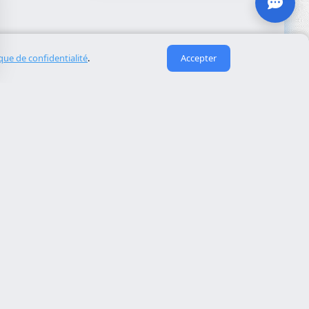
ique de confidentialité
.
Accepter
Liens utiles
À propos de nous
eida
Contact