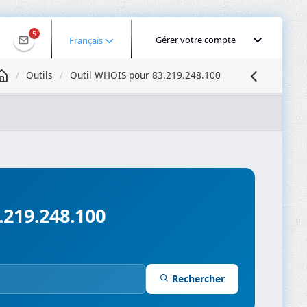
5
Gérer votre compte
Français
Outils
Outil WHOIS pour 83.219.248.100
Géolocaliser une IP
Recherche DNS
Propagation DNS
ominios
Compresseur d’images
.219.248.100
Rechercher