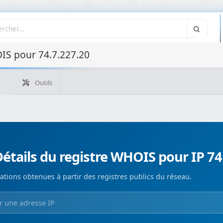
IS pour 74.7.227.20
Outils
Quelle est mon IP ?
WHOIS IP
WHOIS de domaine
Recherche ASN
Recherche inverse
Monitorización de d
étails du registre WHOIS pour IP 74
ations obtenues à partir des registres publics du réseau.