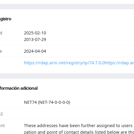
gistro
d
2025-02-10
2013-07-29
e
2024-04-04
https://rdap.arin.net/registry/ip/74.7.0.0
https://rdap.ar
formación adicional
NET74 (NET-74-0-0-0-0)
AS
nt
These addresses have been further assigned to users i
zation and point of contact details listed below are t