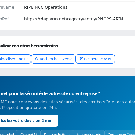
chName
RIPE NCC Operations
hRef
https://rdap.arin.net/registry/entity/RNO29-ARIN
alizar con otras herramientas
localiser une IP
Recherche inverse
Recherche ASN
iet pour la sécurité de votre site ou entreprise ?
MC nous concevons des sites sécurisés, des chatbots IA et des auto
é. Proposition gratuite en 24h.
lculez votre devis en 2 min
eguridad
Chatbot IA
Desarrollo Web
Automatización
Compresor Imá