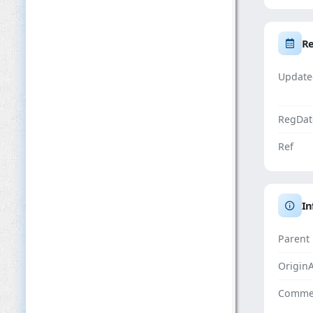
Re
Update
RegDat
Ref
In
Parent
Origin
Comme