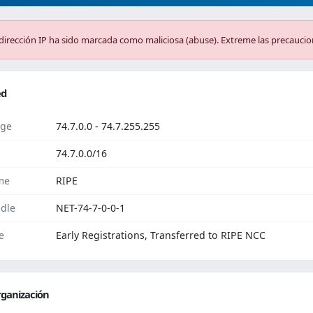
dirección IP ha sido marcada como maliciosa (abuse). Extreme las precaucio
ed
ge
74.7.0.0 - 74.7.255.255
74.7.0.0/16
me
RIPE
dle
NET-74-7-0-0-1
e
Early Registrations, Transferred to RIPE NCC
ganización