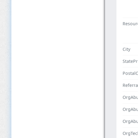
Resour
City
StateP
Postal
Referra
OrgAbu
OrgAb
OrgAbu
OrgTec