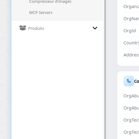
Compresseur d’images
Organi
MCP Servers
OrgNa
Produits
OrgId
Countr
Addres
Co
OrgAbu
OrgAb
OrgTec
OrgTec