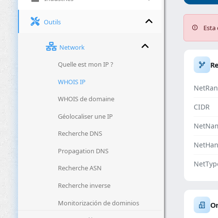
Outils
Esta 
Network
Quelle est mon IP ?
R
WHOIS IP
NetRan
WHOIS de domaine
CIDR
Géolocaliser une IP
NetNa
Recherche DNS
NetHan
Propagation DNS
NetTyp
Recherche ASN
Recherche inverse
Monitorización de dominios
Or