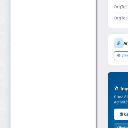
OrgTe
OrgTec
An
Géo
Inqu
Chez AL
activit
Ca
Cibers