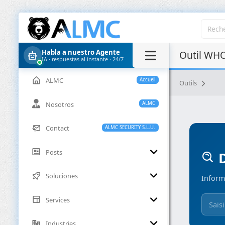
Habla a nuestro Agente
Outil WHO
IA · respuestas al instante · 24/7
ALMC
Accueil
Outils
Nosotros
ALMC
Contact
ALMC SECURITY S.L.U.
Posts
D
Soluciones
Inform
Services
Industries