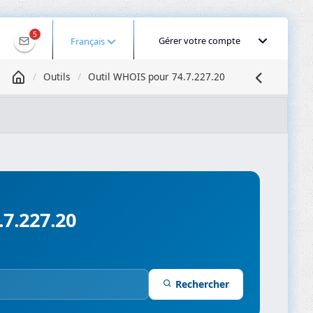
5
Gérer votre compte
Français
Outils
Outil WHOIS pour 74.7.227.20
Géolocaliser une IP
Recherche DNS
Propagation DNS
ominios
Compresseur d’images
.7.227.20
Rechercher