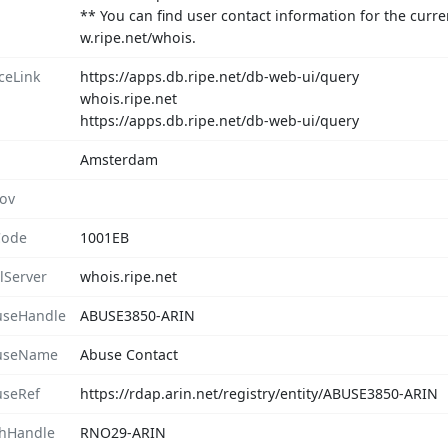
** You can find user contact information for the curre
w.ripe.net/whois.
ceLink
https://apps.db.ripe.net/db-web-ui/query
whois.ripe.net
https://apps.db.ripe.net/db-web-ui/query
Amsterdam
rov
Code
1001EB
lServer
whois.ripe.net
seHandle
ABUSE3850-ARIN
useName
Abuse Contact
seRef
https://rdap.arin.net/registry/entity/ABUSE3850-ARIN
hHandle
RNO29-ARIN