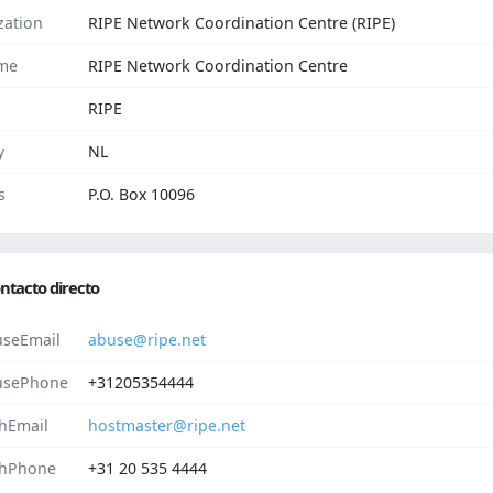
zation
RIPE Network Coordination Centre (RIPE)
me
RIPE Network Coordination Centre
RIPE
y
NL
s
P.O. Box 10096
ntacto directo
seEmail
abuse@ripe.net
usePhone
+31205354444
hEmail
hostmaster@ripe.net
hPhone
+31 20 535 4444