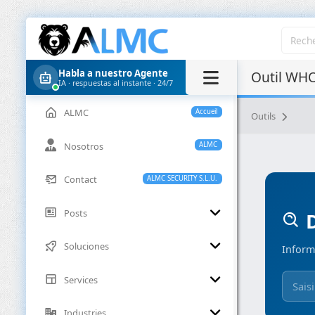
Habla a nuestro Agente
Outil WHO
IA · respuestas al instante · 24/7
ALMC
Accueil
Outils
Nosotros
ALMC
Contact
ALMC SECURITY S.L.U.
Posts
D
Soluciones
Inform
Services
Industries