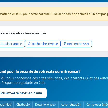
rmations WHOIS pour cette adresse IP ne sont pas disponibles ou n'ont pas 
alizar con otras herramientas
localiser une IP
Recherche inverse
Recherche ASN
iet pour la sécurité de votre site ou entreprise ?
MC nous concevons des sites sécurisés, des chatbots IA et des auto
é. Proposition gratuite en 24h.
lculez votre devis en 2 min
eguridad
Chatbot IA
Desarrollo Web
Automatización
Compresor Imá