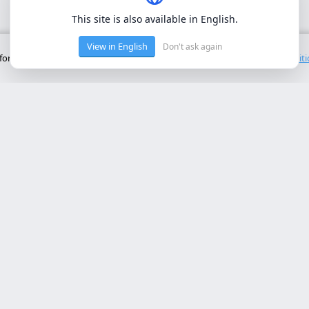
This site is also available in English.
View in English
Don't ask again
onctionnement de base du site. Nous n'utilisons pas de cookies tiers.
Polit
ces Principaux
Contact
rollo web lleida
Rambla de Ferran, 37, 25007 Ll
a online a medida