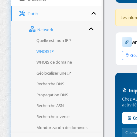
Outils
Les info
Network
Quelle est mon IP ?
An
WHOIS IP
Géo
WHOIS de domaine
Géolocaliser une IP
Recherche DNS
Inqu
Propagation DNS
Chez AL
activit
Recherche ASN
Recherche inverse
Ca
Monitorización de dominios
Cibers