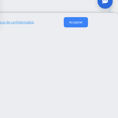
ique de confidentialité
.
Accepter
Liens utiles
À propos de nous
eida
Contact