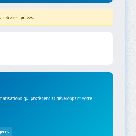
pu être récupérées.
matisations qui protègent et développent votre
genes