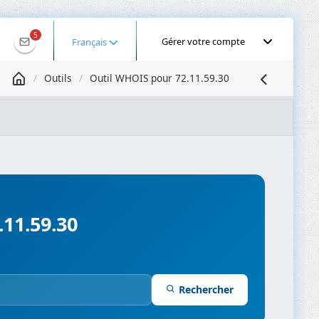
5
Gérer votre compte
Français
Outils
Outil WHOIS pour 72.11.59.30
Géolocaliser une IP
Recherche DNS
Propagation DNS
ominios
Compresseur d’images
.11.59.30
Rechercher