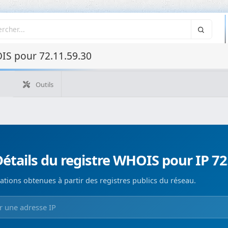
IS pour 72.11.59.30
Outils
Quelle est mon IP ?
WHOIS IP
WHOIS de domaine
Recherche ASN
Recherche inverse
Monitorización de d
étails du registre WHOIS pour IP 72
ations obtenues à partir des registres publics du réseau.