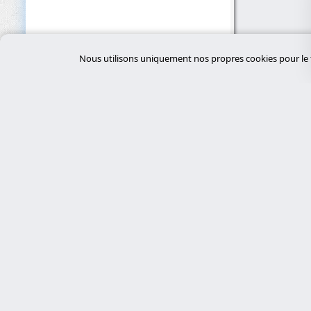
Nous utilisons uniquement nos propres cookies pour le f
Servi
desar
Experts en cybersécurité, développement
sur mesure avec Laravel et gestion de
tiend