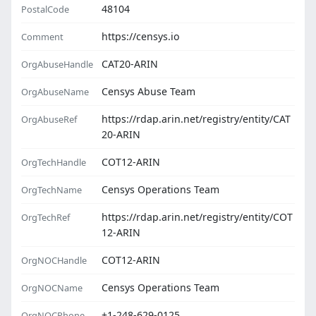
48104
PostalCode
https://censys.io
Comment
CAT20-ARIN
OrgAbuseHandle
Censys Abuse Team
OrgAbuseName
https://rdap.arin.net/registry/entity/CAT
OrgAbuseRef
20-ARIN
COT12-ARIN
OrgTechHandle
Censys Operations Team
OrgTechName
https://rdap.arin.net/registry/entity/COT
OrgTechRef
12-ARIN
COT12-ARIN
OrgNOCHandle
Censys Operations Team
OrgNOCName
+1-248-629-0125
OrgNOCPhone