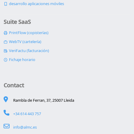
desarrollo aplicaciones móviles
Suite SaaS
PrintFlow (copisterías)
WebTV (cartelería)
VeriFactu (facturación)
Fichaje horario
Contact
Rambla de Ferran, 37, 25007 Lleida
+34 614 443 757
info@almc.es