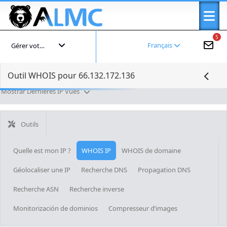
5
Français
Gérer votre compte
Outil WHOIS pour 66.132.172.136
Mostrar Dernières IP Vues
Outils
Quelle est mon IP ?
WHOIS IP
WHOIS de domaine
Géolocaliser une IP
Recherche DNS
Propagation DNS
Recherche ASN
Recherche inverse
Monitorización de dominios
Compresseur d’images