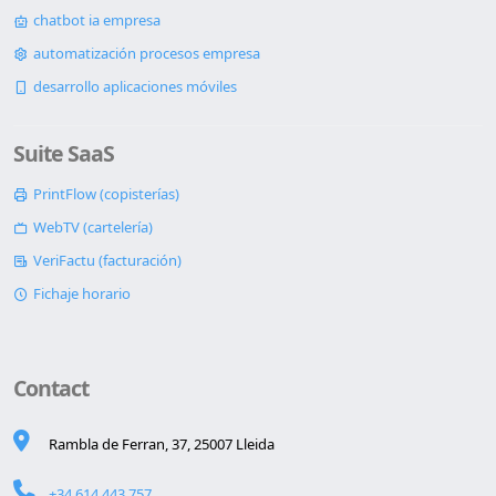
chatbot ia empresa
automatización procesos empresa
desarrollo aplicaciones móviles
Suite SaaS
PrintFlow (copisterías)
WebTV (cartelería)
VeriFactu (facturación)
Fichaje horario
Contact
Rambla de Ferran, 37, 25007 Lleida
+34 614 443 757