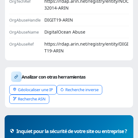
https://rdap.arin.net/registry/entity/NOC
OrgTechRef
32014-ARIN
DIGIT19-ARIN
OrgAbuseHandle
DigitalOcean Abuse
OrgAbuseName
https://rdap.arin.net/registry/entity/DIGI
OrgAbuseRef
T19-ARIN
Analizar con otras herramientas
Géolocaliser une IP
Recherche inverse
Recherche ASN
Inquiet pour la sécurité de votre site ou entreprise ?