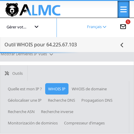
5
Français
Gérer votre compte
Outil WHOIS pour 64.225.67.103
Mostrar Dernières IP Vues
Outils
Quelle est mon IP ?
WHOIS IP
WHOIS de domaine
Géolocaliser une IP
Recherche DNS
Propagation DNS
Recherche ASN
Recherche inverse
Monitorización de dominios
Compresseur d’images