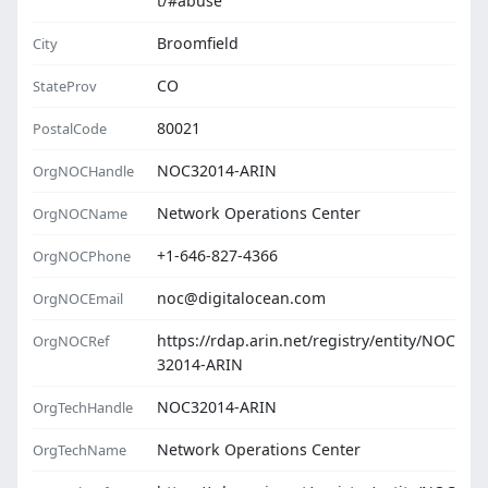
t/#abuse
Broomfield
City
CO
StateProv
80021
PostalCode
NOC32014-ARIN
OrgNOCHandle
Network Operations Center
OrgNOCName
+1-646-827-4366
OrgNOCPhone
noc@digitalocean.com
OrgNOCEmail
https://rdap.arin.net/registry/entity/NOC
OrgNOCRef
32014-ARIN
NOC32014-ARIN
OrgTechHandle
Network Operations Center
OrgTechName