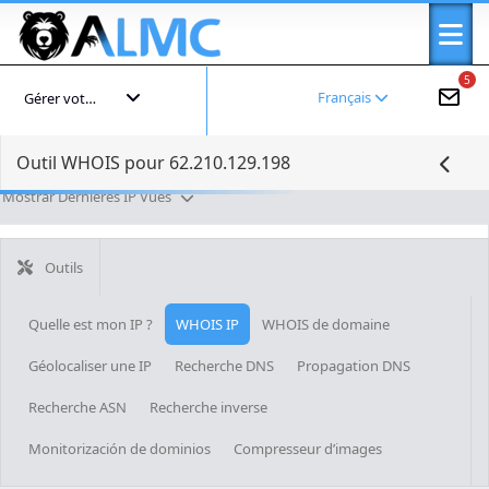
5
Français
Gérer votre compte
Outil WHOIS pour 62.210.129.198
Mostrar Dernières IP Vues
Outils
Quelle est mon IP ?
WHOIS IP
WHOIS de domaine
Géolocaliser une IP
Recherche DNS
Propagation DNS
Recherche ASN
Recherche inverse
Monitorización de dominios
Compresseur d’images