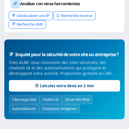
Analizar con otras herramientas
Géolocaliser une IP
Recherche inverse
Recherche ASN
Inquiet pour la sécurité de votre site ou entreprise ?
Chez ALMC nous concevons des sites sécurisés, des
chatbots IA et des automatisations qui protègent et
développent votre activité. Proposition gratuite en 24h.
Calculez votre devis en 2 min
Ciberseguridad
Chatbot IA
Desarrollo Web
Automatización
Compresor Imágenes