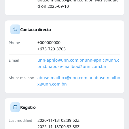
d on 2025-09-10
Contacto directo
+000000000
Phone
+673-729-3703
unn-apnic@unn.com.bn
unn-apnic@unn.c
E mail
om.bn
abuse-mailbox@unn.com.bn
abuse-mailbox@unn.com.bn
abuse-mailbo
Abuse mailbox
x@unn.com.bn
Registro
2020-11-13T02:39:52Z
Last modified
2025-11-18T00:33:38Z