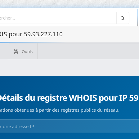
IS pour 59.93.227.110
Outils
Quelle est mon IP ?
WHOIS IP
WHOIS de domaine
Recherche ASN
Recherche inverse
Monitorización de d
étails du registre WHOIS pour IP 59
ations obtenues à partir des registres publics du réseau.