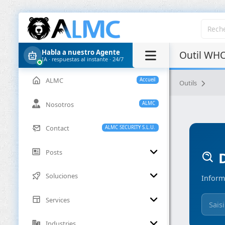
Habla a nuestro Agente
Outil WHO
IA · respuestas al instante · 24/7
ALMC
Accueil
Outils
Nosotros
ALMC
Contact
ALMC SECURITY S.L.U.
Posts
D
Soluciones
Inform
Services
Industries