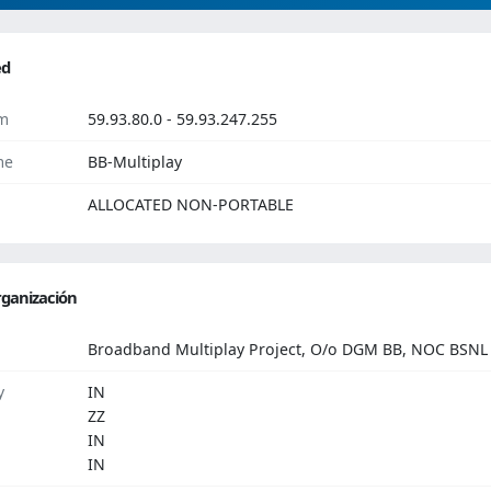
ed
m
59.93.80.0 - 59.93.247.255
me
BB-Multiplay
ALLOCATED NON-PORTABLE
ganización
Broadband Multiplay Project, O/o DGM BB, NOC BSNL
y
IN
ZZ
IN
IN