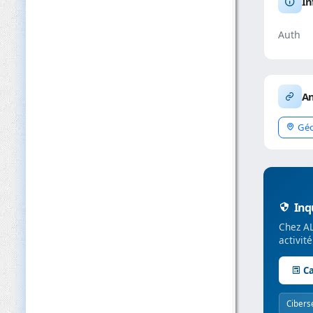
In
Auth
An
Géo
Inqu
Chez AL
activit
Ca
Cibers