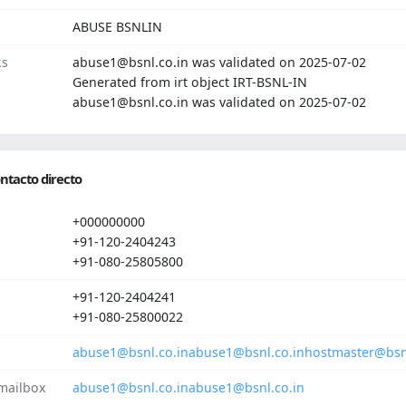
ABUSE BSNLIN
ks
abuse1@bsnl.co.in was validated on 2025-07-02
Generated from irt object IRT-BSNL-IN
abuse1@bsnl.co.in was validated on 2025-07-02
ntacto directo
+000000000
+91-120-2404243
+91-080-25805800
+91-120-2404241
+91-080-25800022
abuse1@bsnl.co.in
abuse1@bsnl.co.in
hostmaster@bsnl
mailbox
abuse1@bsnl.co.in
abuse1@bsnl.co.in