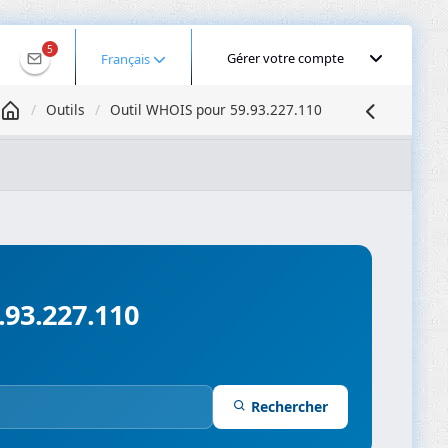
5
Gérer votre compte
Français
Outils
Outil WHOIS pour 59.93.227.110
Géolocaliser une IP
Recherche DNS
Propagation DNS
ominios
Compresseur d’images
.93.227.110
Rechercher