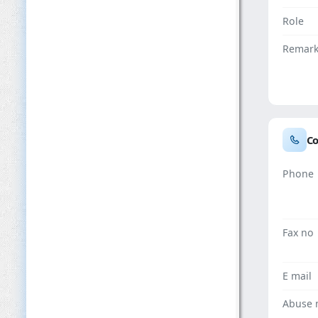
Role
Remar
Co
Phone
Fax no
E mail
Abuse 