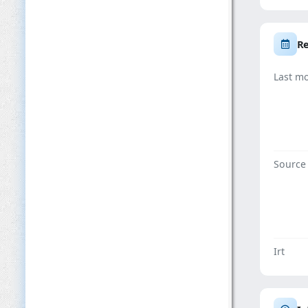
Re
Last mo
Source
Irt