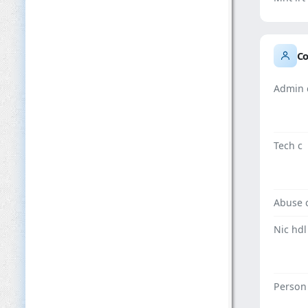
Co
Admin 
Tech c
Abuse 
Nic hdl
Person