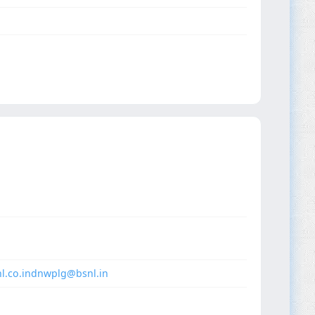
.co.in
dnwplg@bsnl.in