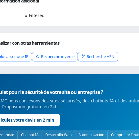
formación adicional
# Filtered
alizar con otras herramientas
localiser une IP
Recherche inverse
Recherche ASN
iet pour la sécurité de votre site ou entreprise ?
MC nous concevons des sites sécurisés, des chatbots IA et des auto
é. Proposition gratuite en 24h.
lculez votre devis en 2 min
eguridad
Chatbot IA
Desarrollo Web
Automatización
Compresor Imá