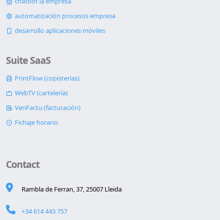
chatbot ia empresa
automatización procesos empresa
desarrollo aplicaciones móviles
Suite SaaS
PrintFlow (copisterías)
WebTV (cartelería)
VeriFactu (facturación)
Fichaje horario
Contact
Rambla de Ferran, 37, 25007 Lleida
+34 614 443 757