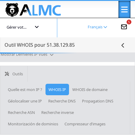
5
Français
Gérer votre compte
Outil WHOIS pour 51.38.129.85
Mostrar Dernières IP Vues
Outils
Quelle est mon IP ?
WHOIS IP
WHOIS de domaine
Géolocaliser une IP
Recherche DNS
Propagation DNS
Recherche ASN
Recherche inverse
Monitorización de dominios
Compresseur d’images