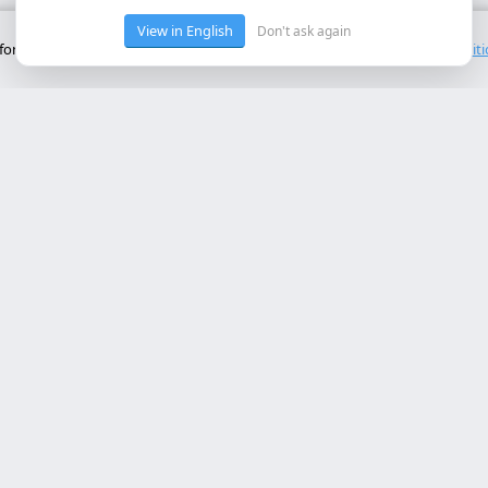
View in English
Don't ask again
onctionnement de base du site. Nous n'utilisons pas de cookies tiers.
Polit
ces Principaux
Contact
rollo web lleida
Rambla de Ferran, 37, 25007 Ll
a online a medida
+34 614 443 757
bot ia empresa