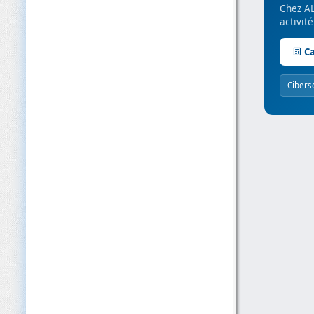
Chez AL
activit
Ca
Cibers