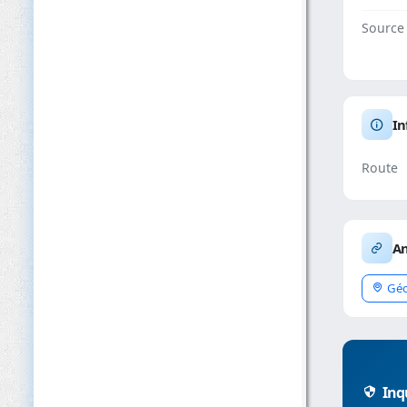
Source
In
Route
An
Géo
Inqu