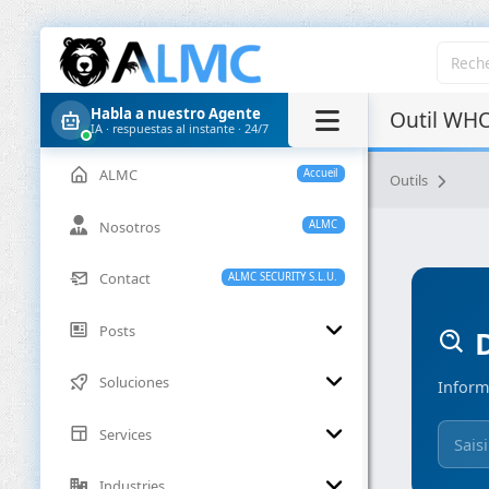
Habla a nuestro Agente
Outil WHO
IA · respuestas al instante · 24/7
ALMC
Accueil
Outils
Nosotros
ALMC
Contact
ALMC SECURITY S.L.U.
Posts
D
Soluciones
Inform
Services
Industries