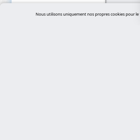
Nous utilisons uniquement nos propres cookies pour le f
Servi
desar
Experts en cybersécurité, développement
sur mesure avec Laravel et gestion de
tiend
serveurs. Nous proposons des solutions
chat