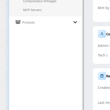
Compresseur d’images
Mnt by
MCP Servers
Produits
Co
Admin 
Tech c
Re
Create
Last mo