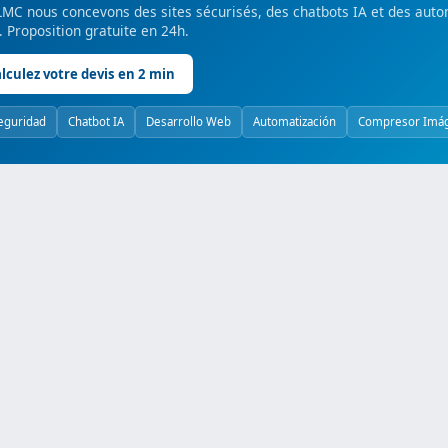
MC nous concevons des sites sécurisés, des chatbots IA et des auto
é. Proposition gratuite en 24h.
lculez votre devis en 2 min
eguridad
Chatbot IA
Desarrollo Web
Automatización
Compresor Imá