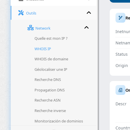
Outils
R
Network
Inetnu
Quelle est mon IP ?
Netna
WHOIS IP
Status
WHOIS de domaine
Origin
Géolocaliser une IP
Recherche DNS
Or
Propagation DNS
Recherche ASN
Descr
Recherche inverse
Monitorización de dominios
Countr