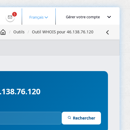
5
Gérer votre compte
Français
Outils
Outil WHOIS pour 46.138.76.120
Géolocaliser une IP
Recherche DNS
Propagation DNS
ominios
Compresseur d’images
.138.76.120
Rechercher