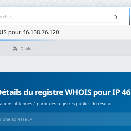
IS pour 46.138.76.120
Outils
Quelle est mon IP ?
WHOIS IP
WHOIS de domaine
Recherche ASN
Recherche inverse
Monitorización de d
étails du registre WHOIS pour IP 46
ations obtenues à partir des registres publics du réseau.