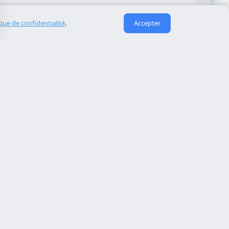
ique de confidentialité
.
Accepter
Liens utiles
À propos de nous
eida
Contact
Reserva cita