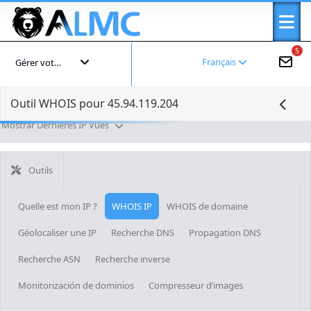
5
Français
Gérer votre compte
Outil WHOIS pour 45.94.119.204
Mostrar Dernières IP Vues
Outils
Quelle est mon IP ?
WHOIS IP
WHOIS de domaine
Géolocaliser une IP
Recherche DNS
Propagation DNS
Recherche ASN
Recherche inverse
Monitorización de dominios
Compresseur d’images