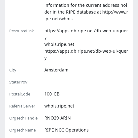
information for the current address hol
der in the RIPE database at http://www.r
ipe.net/whois.
https://apps.db.ripe.net/db-web-ui/quer
ResourceLink
y
whois.ripe.net
https://apps.db.ripe.net/db-web-ui/quer
y
Amsterdam
City
StateProv
1001EB
PostalCode
whois.ripe.net
ReferralServer
RNO29-ARIN
OrgTechHandle
RIPE NCC Operations
OrgTechName