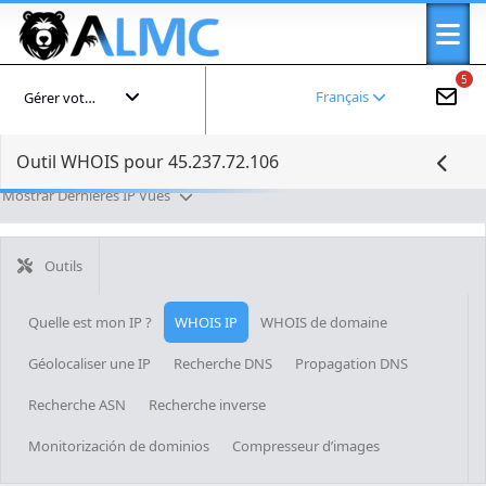
5
Français
Gérer votre compte
Outil WHOIS pour 45.237.72.106
Mostrar Dernières IP Vues
Outils
Quelle est mon IP ?
WHOIS IP
WHOIS de domaine
Géolocaliser une IP
Recherche DNS
Propagation DNS
Recherche ASN
Recherche inverse
Monitorización de dominios
Compresseur d’images