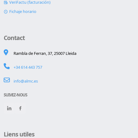
VeriFactu (facturación)
Fichaje horario
Contact
Rambla de Ferran, 37, 25007 Lleida
+34 614 443 757
info@almc.es
SUIVEZ-NOUS
Liens utiles