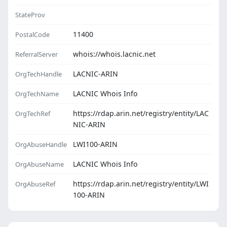
StateProv
11400
PostalCode
whois://whois.lacnic.net
ReferralServer
LACNIC-ARIN
OrgTechHandle
LACNIC Whois Info
OrgTechName
https://rdap.arin.net/registry/entity/LAC
OrgTechRef
NIC-ARIN
LWI100-ARIN
OrgAbuseHandle
LACNIC Whois Info
OrgAbuseName
https://rdap.arin.net/registry/entity/LWI
OrgAbuseRef
100-ARIN