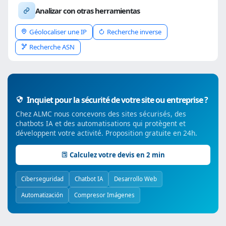
Analizar con otras herramientas
Géolocaliser une IP
Recherche inverse
Recherche ASN
Inquiet pour la sécurité de votre site ou entreprise ?
Chez ALMC nous concevons des sites sécurisés, des
chatbots IA et des automatisations qui protègent et
développent votre activité. Proposition gratuite en 24h.
Calculez votre devis en 2 min
Ciberseguridad
Chatbot IA
Desarrollo Web
Automatización
Compresor Imágenes