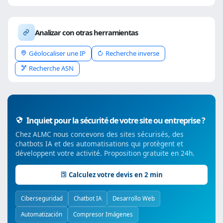
Analizar con otras herramientas
Géolocaliser une IP
Recherche inverse
Recherche ASN
Inquiet pour la sécurité de votre site ou entreprise ?
Chez ALMC nous concevons des sites sécurisés, des
chatbots IA et des automatisations qui protègent et
développent votre activité. Proposition gratuite en 24h.
Calculez votre devis en 2 min
Ciberseguridad
Chatbot IA
Desarrollo Web
Automatización
Compresor Imágenes