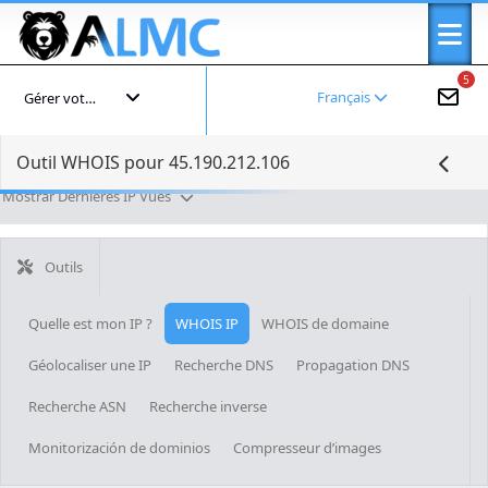
5
Français
Gérer votre compte
Outil WHOIS pour 45.190.212.106
Mostrar Dernières IP Vues
Outils
Quelle est mon IP ?
WHOIS IP
WHOIS de domaine
Géolocaliser une IP
Recherche DNS
Propagation DNS
Recherche ASN
Recherche inverse
Monitorización de dominios
Compresseur d’images