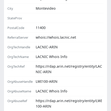
Montevideo
City
StateProv
11400
PostalCode
whois://whois.lacnic.net
ReferralServer
LACNIC-ARIN
OrgTechHandle
LACNIC Whois Info
OrgTechName
https://rdap.arin.net/registry/entity/LAC
OrgTechRef
NIC-ARIN
LWI100-ARIN
OrgAbuseHandle
LACNIC Whois Info
OrgAbuseName
https://rdap.arin.net/registry/entity/LWI
OrgAbuseRef
100-ARIN