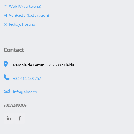
WebTV (cartelería)
VeriFactu (facturación)
Fichaje horario
Contact
Rambla de Ferran, 37, 25007 Lleida
+34 614 443 757
info@almc.es
SUIVEZ-NOUS