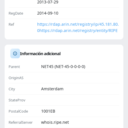
2013-07-29
2014-09-10
RegDate
https://rdap.arin.net/registry/ip/45.181.80.
Ref
0
https://rdap.arin.net/registry/entity/RIPE
Información adicional
NET45 (NET-45-0-0-0-0)
Parent
OriginAS
Amsterdam
City
StateProv
1001EB
PostalCode
whois.ripe.net
ReferralServer