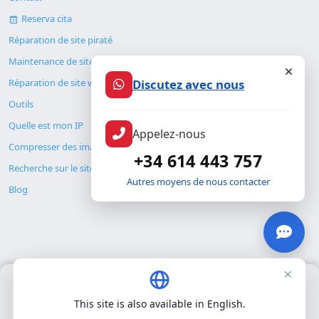
Reserva cita
Réparation de site piraté
Maintenance de site web
Discutez avec nous
Réparation de site web
Outils
Quelle est mon IP
Appelez-nous
Compresser des images
+34 614 443 757
Recherche sur le site
Autres moyens de nous contacter
Blog
×
Nous utilisons uniquement nos propres cookies pour le
© Copyright 2026. ALMC SECURITY S.L.U.
fonctionnement de base du site. Nous n'utilisons pas de cookies
This site is also available in English.
tiers.
Politique de confidentialité
.