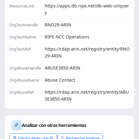
https://apps.db.ripe.net/db-web-ui/quer
ResourceLink
y
RNO29-ARIN
OrgTechHandle
RIPE NCC Operations
OrgTechName
https://rdap.arin.net/registry/entity/RNO
OrgTechRef
29-ARIN
ABUSE3850-ARIN
OrgAbuseHandle
Abuse Contact
OrgAbuseName
https://rdap.arin.net/registry/entity/ABU
OrgAbuseRef
SE3850-ARIN
Analizar con otras herramientas
Géolocaliser une IP
Recherche inverse