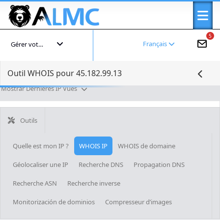
5
Français
Gérer votre compte
Outil WHOIS pour 45.182.99.13
Mostrar Dernières IP Vues
Outils
Quelle est mon IP ?
WHOIS IP
WHOIS de domaine
Géolocaliser une IP
Recherche DNS
Propagation DNS
Recherche ASN
Recherche inverse
Monitorización de dominios
Compresseur d’images