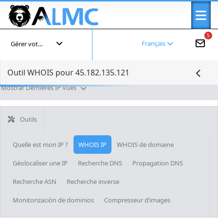
5
Français
Gérer votre compte
Outil WHOIS pour 45.182.135.121
Mostrar Dernières IP Vues
Outils
Quelle est mon IP ?
WHOIS IP
WHOIS de domaine
Géolocaliser une IP
Recherche DNS
Propagation DNS
Recherche ASN
Recherche inverse
Monitorización de dominios
Compresseur d’images