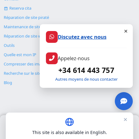
Reserva cita
Réparation de site piraté
Maintenance de site web
Discutez avec nous
Réparation de site web
Outils
Quelle est mon IP
Appelez-nous
Compresser des images
+34 614 443 757
Recherche sur le site
Autres moyens de nous contacter
Blog
×
Nous utilisons uniquement nos propres cookies pour le
© Copyright 2026. ALMC SECURITY S.L.U.
fonctionnement de base du site. Nous n'utilisons pas de cookies
This site is also available in English.
tiers.
Politique de confidentialité
.