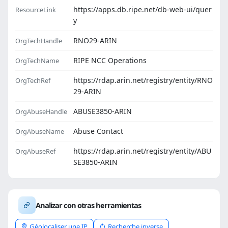
https://apps.db.ripe.net/db-web-ui/quer
ResourceLink
y
RNO29-ARIN
OrgTechHandle
RIPE NCC Operations
OrgTechName
https://rdap.arin.net/registry/entity/RNO
OrgTechRef
29-ARIN
ABUSE3850-ARIN
OrgAbuseHandle
Abuse Contact
OrgAbuseName
https://rdap.arin.net/registry/entity/ABU
OrgAbuseRef
SE3850-ARIN
Analizar con otras herramientas
Géolocaliser une IP
Recherche inverse