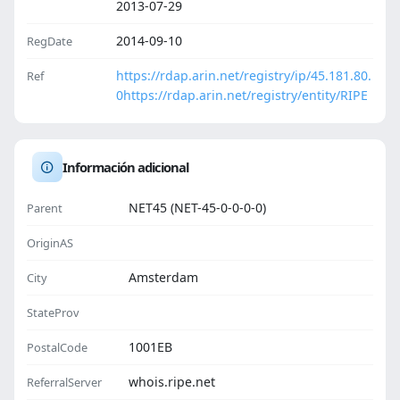
2013-07-29
2014-09-10
RegDate
https://rdap.arin.net/registry/ip/45.181.80.
Ref
0
https://rdap.arin.net/registry/entity/RIPE
Información adicional
NET45 (NET-45-0-0-0-0)
Parent
OriginAS
Amsterdam
City
StateProv
1001EB
PostalCode
whois.ripe.net
ReferralServer