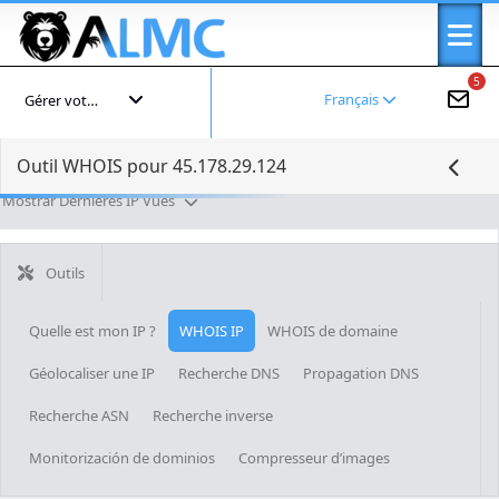
5
Français
Gérer votre compte
Outil WHOIS pour 45.178.29.124
Mostrar Dernières IP Vues
Outils
Quelle est mon IP ?
WHOIS IP
WHOIS de domaine
Géolocaliser une IP
Recherche DNS
Propagation DNS
Recherche ASN
Recherche inverse
Monitorización de dominios
Compresseur d’images