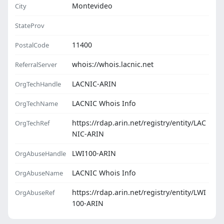
Montevideo
City
StateProv
11400
PostalCode
whois://whois.lacnic.net
ReferralServer
LACNIC-ARIN
OrgTechHandle
LACNIC Whois Info
OrgTechName
https://rdap.arin.net/registry/entity/LAC
OrgTechRef
NIC-ARIN
LWI100-ARIN
OrgAbuseHandle
LACNIC Whois Info
OrgAbuseName
https://rdap.arin.net/registry/entity/LWI
OrgAbuseRef
100-ARIN