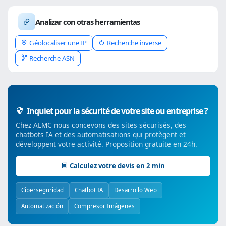
Analizar con otras herramientas
Géolocaliser une IP
Recherche inverse
Recherche ASN
Inquiet pour la sécurité de votre site ou entreprise ?
Chez ALMC nous concevons des sites sécurisés, des
chatbots IA et des automatisations qui protègent et
développent votre activité. Proposition gratuite en 24h.
Calculez votre devis en 2 min
Ciberseguridad
Chatbot IA
Desarrollo Web
Automatización
Compresor Imágenes