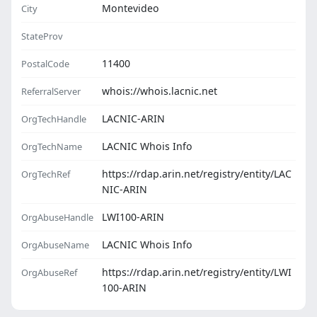
Montevideo
City
StateProv
11400
PostalCode
whois://whois.lacnic.net
ReferralServer
LACNIC-ARIN
OrgTechHandle
LACNIC Whois Info
OrgTechName
https://rdap.arin.net/registry/entity/LAC
OrgTechRef
NIC-ARIN
LWI100-ARIN
OrgAbuseHandle
LACNIC Whois Info
OrgAbuseName
https://rdap.arin.net/registry/entity/LWI
OrgAbuseRef
100-ARIN