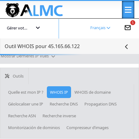
5
Français
Gérer votre compte
Outil WHOIS pour 45.165.66.122
Mostrar Dernières IP Vues
Outils
Quelle est mon IP ?
WHOIS IP
WHOIS de domaine
Géolocaliser une IP
Recherche DNS
Propagation DNS
Recherche ASN
Recherche inverse
Monitorización de dominios
Compresseur d’images