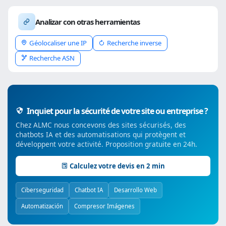
Analizar con otras herramientas
Géolocaliser une IP
Recherche inverse
Recherche ASN
Inquiet pour la sécurité de votre site ou entreprise ?
Chez ALMC nous concevons des sites sécurisés, des
chatbots IA et des automatisations qui protègent et
développent votre activité. Proposition gratuite en 24h.
Calculez votre devis en 2 min
Ciberseguridad
Chatbot IA
Desarrollo Web
Automatización
Compresor Imágenes