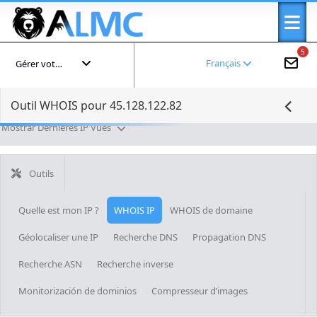
5
Français
Gérer votre compte
Outil WHOIS pour 45.128.122.82
Mostrar Dernières IP Vues
Outils
Quelle est mon IP ?
WHOIS IP
WHOIS de domaine
Géolocaliser une IP
Recherche DNS
Propagation DNS
Recherche ASN
Recherche inverse
Monitorización de dominios
Compresseur d’images