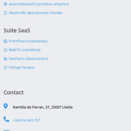
automatización procesos empresa
desarrollo aplicaciones móviles
Suite SaaS
PrintFlow (copisterías)
WebTV (cartelería)
VeriFactu (facturación)
Fichaje horario
Contact
Rambla de Ferran, 37, 25007 Lleida
+34 614 443 757