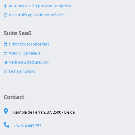
automatización procesos empresa
desarrollo aplicaciones móviles
Suite SaaS
PrintFlow (copisterías)
WebTV (cartelería)
VeriFactu (facturación)
Fichaje horario
Contact
Rambla de Ferran, 37, 25007 Lleida
+34 614 443 757