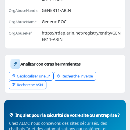
GENER11-ARIN
OrgAbuseHandle
Generic POC
OrgAbuseName
https://rdap.arin.net/registry/entity/GEN
OrgAbuseRef
ER11-ARIN
Analizar con otras herramientas
Géolocaliser une IP
Recherche inverse
Recherche ASN
Inquiet pour la sécurité de votre site ou entreprise ?
Chez ALMC nous concevons des sites sécurisés, des
chatbots IA et des automatisations qui protègent et