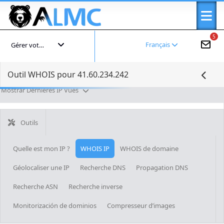
5
Français
Gérer votre compte
Outil WHOIS pour 41.60.234.242
Mostrar Dernières IP Vues
Outils
Quelle est mon IP ?
WHOIS IP
WHOIS de domaine
Géolocaliser une IP
Recherche DNS
Propagation DNS
Recherche ASN
Recherche inverse
Monitorización de dominios
Compresseur d’images