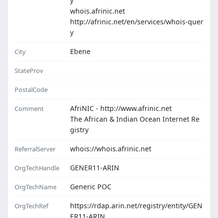
y
whois.afrinic.net
http://afrinic.net/en/services/whois-quer
y
Ebene
City
StateProv
PostalCode
AfriNIC - http://www.afrinic.net
Comment
The African & Indian Ocean Internet Re
gistry
whois://whois.afrinic.net
ReferralServer
GENER11-ARIN
OrgTechHandle
Generic POC
OrgTechName
https://rdap.arin.net/registry/entity/GEN
OrgTechRef
ER11-ARIN