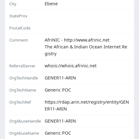
Ebene
City
StateProv
PostalCode
AfriNIC - http://www.afrinic.net
Comment
The African & Indian Ocean Internet Re
gistry
whois://whois.afrinic.net
ReferralServer
GENER11-ARIN
OrgTechHandle
Generic POC
OrgTechName
https://rdap.arin.net/registry/entity/GEN
OrgTechRef
ER11-ARIN
GENER11-ARIN
OrgAbuseHandle
Generic POC
OrgAbuseName