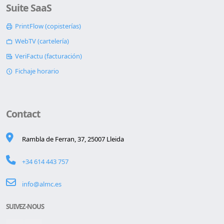
Suite SaaS
PrintFlow (copisterías)
WebTV (cartelería)
VeriFactu (facturación)
Fichaje horario
Contact
Rambla de Ferran, 37, 25007 Lleida
+34 614 443 757
info@almc.es
SUIVEZ-NOUS