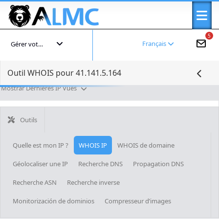
5
Français
Gérer votre compte
Outil WHOIS pour 41.141.5.164
Mostrar Dernières IP Vues
Outils
Quelle est mon IP ?
WHOIS IP
WHOIS de domaine
Géolocaliser une IP
Recherche DNS
Propagation DNS
Recherche ASN
Recherche inverse
Monitorización de dominios
Compresseur d’images