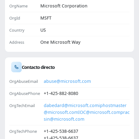
Microsoft Corporation
OrgName
MSFT
OrgId
US
Country
One Microsoft Way
Address
Contacto directo
abuse@microsoft.com
OrgAbuseEmail
+1-425-882-8080
OrgAbusePhone
dabedard@microsoft.com
iphostmaster
OrgTechEmail
@microsoft.com
IOC@microsoft.com
prac
sin@microsoft.com
+1-425-538-6637
OrgTechPhone
+1-425-538-6637