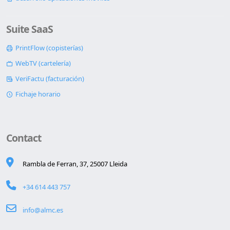
Suite SaaS
PrintFlow (copisterías)
WebTV (cartelería)
VeriFactu (facturación)
Fichaje horario
Contact
Rambla de Ferran, 37, 25007 Lleida
+34 614 443 757
info@almc.es