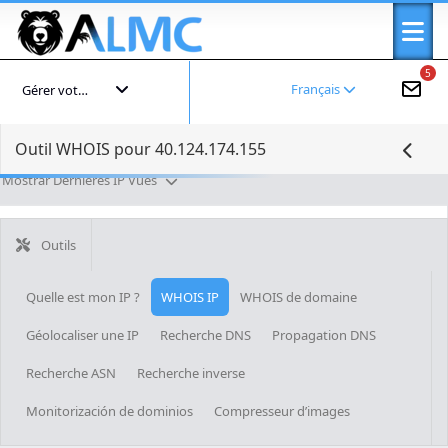
5
Français
Gérer votre compte
Outil WHOIS pour 40.124.174.155
Mostrar Dernières IP Vues
Outils
Quelle est mon IP ?
WHOIS IP
WHOIS de domaine
Géolocaliser une IP
Recherche DNS
Propagation DNS
Recherche ASN
Recherche inverse
Monitorización de dominios
Compresseur d’images