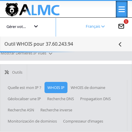
5
Français
Gérer votre compte
Outil WHOIS pour 37.60.243.94
Mostrar Dernières IP Vues
Outils
Quelle est mon IP ?
WHOIS IP
WHOIS de domaine
Géolocaliser une IP
Recherche DNS
Propagation DNS
Recherche ASN
Recherche inverse
Monitorización de dominios
Compresseur d’images