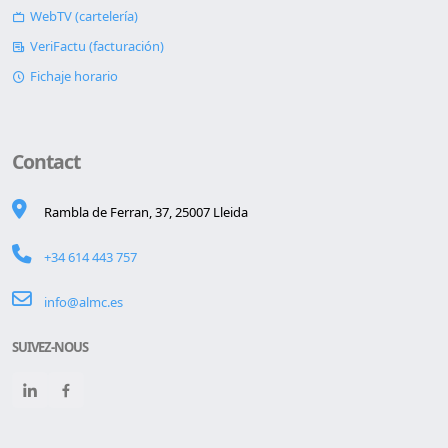
WebTV (cartelería)
VeriFactu (facturación)
Fichaje horario
Contact
Rambla de Ferran, 37, 25007 Lleida
+34 614 443 757
info@almc.es
SUIVEZ-NOUS