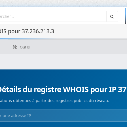
IS pour 37.236.213.3
Outils
Quelle est mon IP ?
WHOIS IP
WHOIS de domaine
Recherche ASN
Recherche inverse
Monitorización de d
étails du registre WHOIS pour IP 37
ations obtenues à partir des registres publics du réseau.