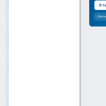
Ca
Cibers