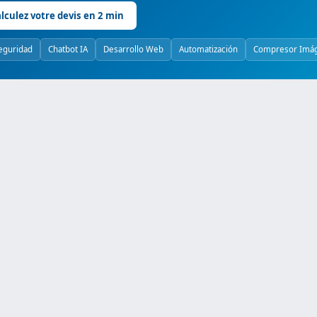
lculez votre devis en 2 min
eguridad
Chatbot IA
Desarrollo Web
Automatización
Compresor Imá