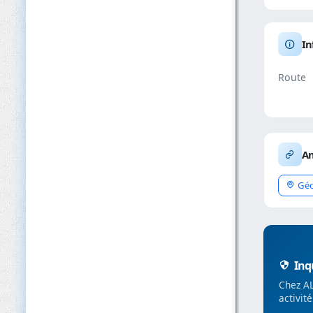
In
Route
An
Géo
Inqu
Chez AL
activit