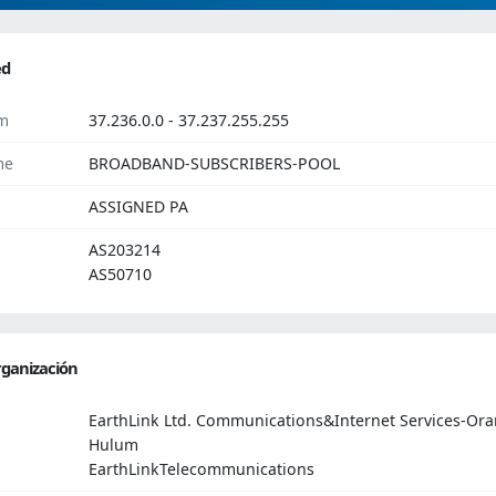
ed
m
37.236.0.0 - 37.237.255.255
me
BROADBAND-SUBSCRIBERS-POOL
ASSIGNED PA
AS203214
AS50710
ganización
EarthLink Ltd. Communications&Internet Services-Or
Hulum
EarthLinkTelecommunications