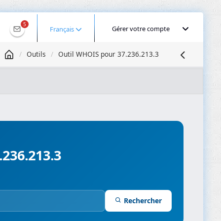
5
Gérer votre compte
Français
Outils
Outil WHOIS pour 37.236.213.3
Géolocaliser une IP
Recherche DNS
Propagation DNS
ominios
Compresseur d’images
.236.213.3
Rechercher