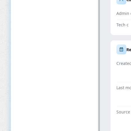
Admin 
Tech c
Re
Create
Last mo
Source