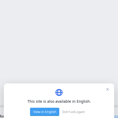
×
This site is also available in English.
View in English
Don't ask again
onctionnement de base du site. Nous n'utilisons pas de cookies tiers.
Polit