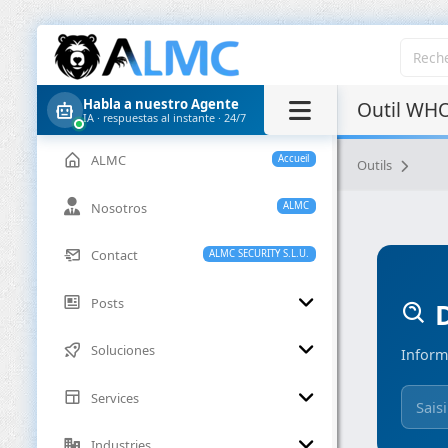
Habla a nuestro Agente
Outil WHO
IA · respuestas al instante · 24/7
ALMC
Accueil
Outils
Nosotros
ALMC
Contact
ALMC SECURITY S.L.U.
Posts
D
Soluciones
Inform
Services
Industries