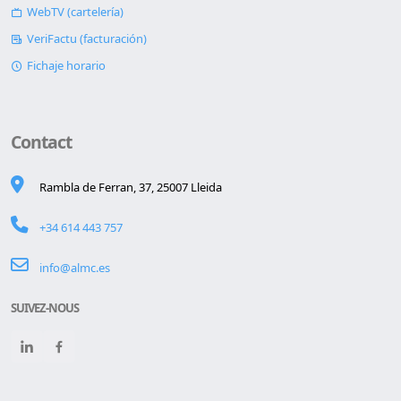
WebTV (cartelería)
VeriFactu (facturación)
Fichaje horario
Contact
Rambla de Ferran, 37, 25007 Lleida
+34 614 443 757
info@almc.es
SUIVEZ-NOUS