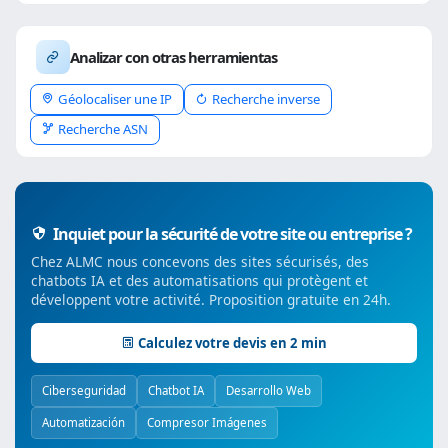
Analizar con otras herramientas
Géolocaliser une IP
Recherche inverse
Recherche ASN
Inquiet pour la sécurité de votre site ou entreprise ?
Chez ALMC nous concevons des sites sécurisés, des
chatbots IA et des automatisations qui protègent et
développent votre activité. Proposition gratuite en 24h.
Calculez votre devis en 2 min
Ciberseguridad
Chatbot IA
Desarrollo Web
Automatización
Compresor Imágenes