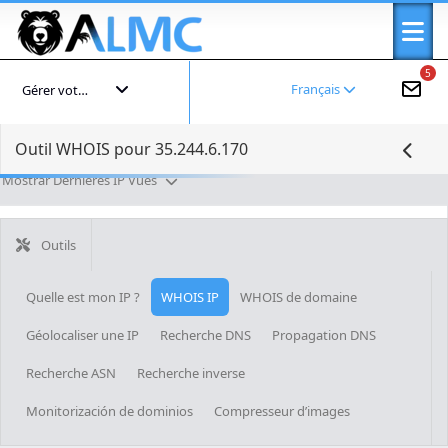
5
Français
Gérer votre compte
Outil WHOIS pour 35.244.6.170
Mostrar Dernières IP Vues
Outils
Quelle est mon IP ?
WHOIS IP
WHOIS de domaine
Géolocaliser une IP
Recherche DNS
Propagation DNS
Recherche ASN
Recherche inverse
Monitorización de dominios
Compresseur d’images