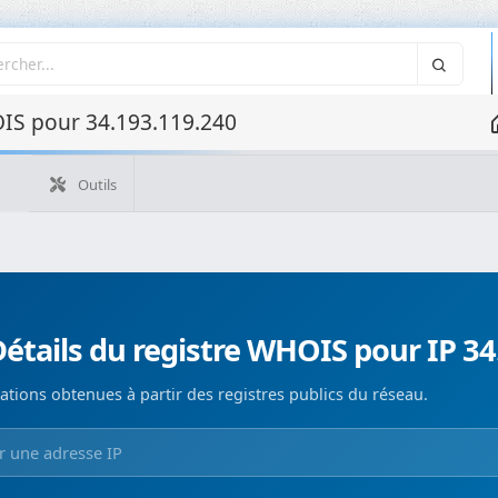
IS pour 34.193.119.240
Outils
Quelle est mon IP ?
WHOIS IP
WHOIS de domaine
Recherche ASN
Recherche inverse
Monitorización de d
étails du registre WHOIS pour IP 34
ations obtenues à partir des registres publics du réseau.