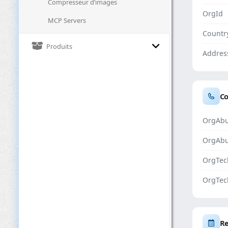
Compresseur d’images
OrgId
MCP Servers
Countr
Produits
Addres
Co
OrgAbu
OrgAb
OrgTec
OrgTec
Re