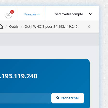
5
Gérer votre compte
Français
Outils
Outil WHOIS pour 34.193.119.240
Géolocaliser une IP
Recherche DNS
Propagation DNS
ominios
Compresseur d’images
.193.119.240
Rechercher