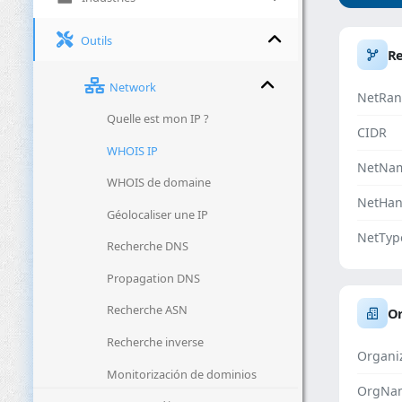
Outils
R
Network
NetRan
Quelle est mon IP ?
CIDR
WHOIS IP
NetNa
WHOIS de domaine
NetHan
Géolocaliser une IP
NetTyp
Recherche DNS
Propagation DNS
Recherche ASN
Or
Recherche inverse
Organi
Monitorización de dominios
OrgNa