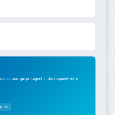
matisations qui protègent et développent votre
genes