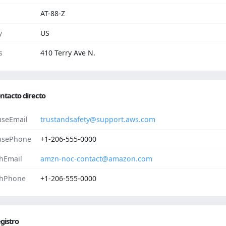
AT-88-Z
y
US
s
410 Terry Ave N.
ntacto directo
seEmail
trustandsafety@support.aws.com
usePhone
+1-206-555-0000
hEmail
amzn-noc-contact@amazon.com
hPhone
+1-206-555-0000
gistro