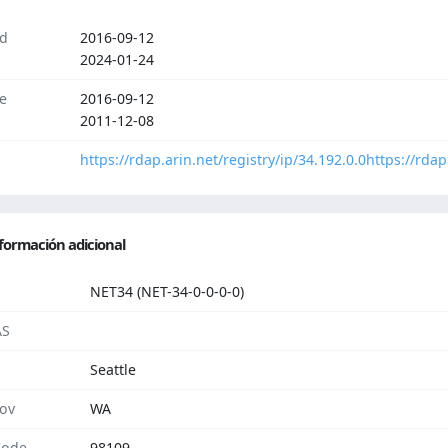
d
2016-09-12
2024-01-24
e
2016-09-12
2011-12-08
https://rdap.arin.net/registry/ip/34.192.0.0
https://rdap
formación adicional
NET34 (NET-34-0-0-0-0)
AS
Seattle
rov
WA
Code
98109