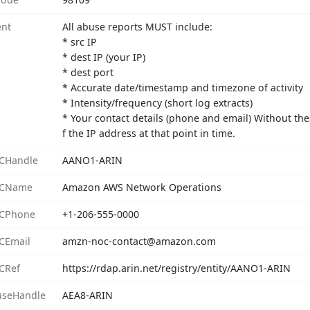
nt
All abuse reports MUST include:
* src IP
* dest IP (your IP)
* dest port
* Accurate date/timestamp and timezone of activity
* Intensity/frequency (short log extracts)
* Your contact details (phone and email) Without the
f the IP address at that point in time.
CHandle
AANO1-ARIN
CName
Amazon AWS Network Operations
CPhone
+1-206-555-0000
CEmail
amzn-noc-contact@amazon.com
CRef
https://rdap.arin.net/registry/entity/AANO1-ARIN
seHandle
AEA8-ARIN