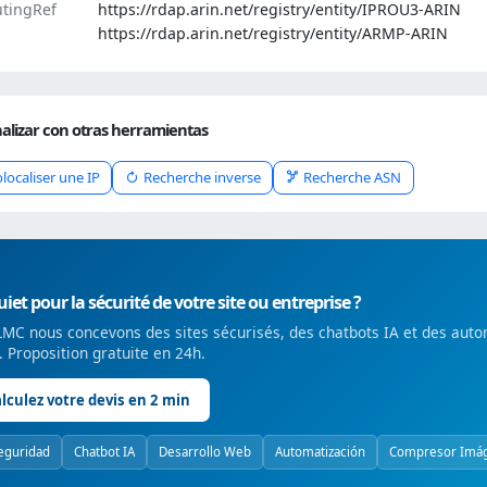
tingRef
https://rdap.arin.net/registry/entity/IPROU3-ARIN
https://rdap.arin.net/registry/entity/ARMP-ARIN
alizar con otras herramientas
localiser une IP
Recherche inverse
Recherche ASN
iet pour la sécurité de votre site ou entreprise ?
MC nous concevons des sites sécurisés, des chatbots IA et des auto
é. Proposition gratuite en 24h.
lculez votre devis en 2 min
eguridad
Chatbot IA
Desarrollo Web
Automatización
Compresor Imá