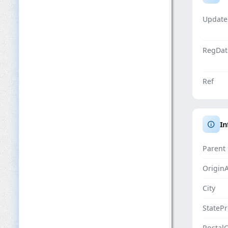
Update
RegDat
Ref
In
Parent
Origin
City
StateP
Postal