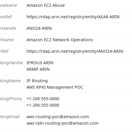
useName
Amazon EC2 Abuse
seRef
https://rdap.arin.net/registry/entity/AEA8-ARIN
hHandle
ANO24-ARIN
chName
Amazon EC2 Network Operations
hRef
https://rdap.arin.net/registry/entity/ANO24-ARIN
tingHandle
IPROU3-ARIN
ARMP-ARIN
utingName
IP Routing
AWS RPKI Management POC
tingPhone
+1-206-555-0000
+1-206-555-0000
tingEmail
aws-routing-poc@amazon.com
aws-rpki-routing-poc@amazon.com