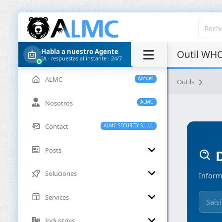
Habla a nuestro Agente
Outil WHO
IA · respuestas al instante · 24/7
ALMC
Accueil
Outils
Nosotros
ALMC
Contact
ALMC SECURITY S.L.U.
Posts
D
Soluciones
Inform
Services
Industries