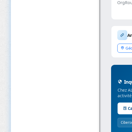
OrgRou
An
Géo
Inqu
Chez AL
activit
Ca
Cibers