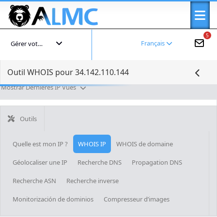
5
Français
Gérer votre compte
Outil WHOIS pour 34.142.110.144
Mostrar Dernières IP Vues
Outils
Quelle est mon IP ?
WHOIS IP
WHOIS de domaine
Géolocaliser une IP
Recherche DNS
Propagation DNS
Recherche ASN
Recherche inverse
Monitorización de dominios
Compresseur d’images