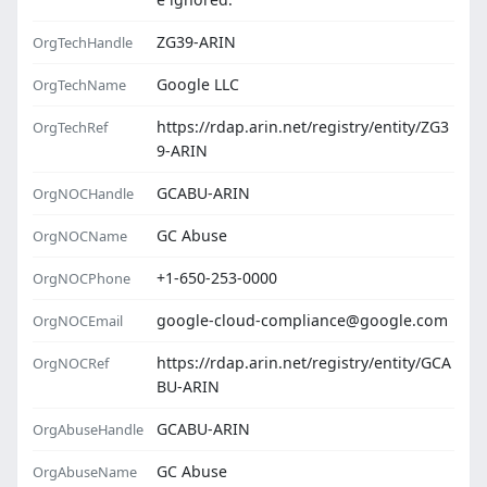
ZG39-ARIN
OrgTechHandle
Google LLC
OrgTechName
https://rdap.arin.net/registry/entity/ZG3
OrgTechRef
9-ARIN
GCABU-ARIN
OrgNOCHandle
GC Abuse
OrgNOCName
+1-650-253-0000
OrgNOCPhone
google-cloud-compliance@google.com
OrgNOCEmail
https://rdap.arin.net/registry/entity/GCA
OrgNOCRef
BU-ARIN
GCABU-ARIN
OrgAbuseHandle
GC Abuse
OrgAbuseName