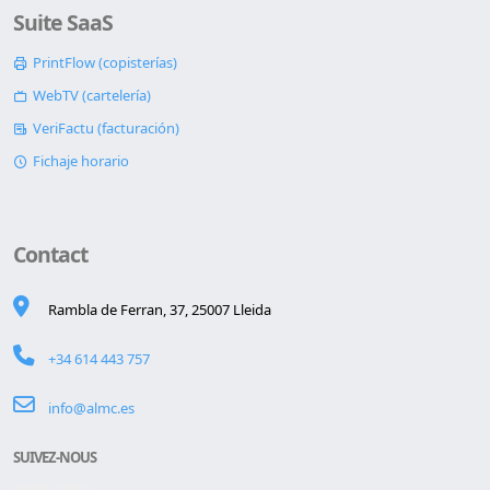
Suite SaaS
PrintFlow (copisterías)
WebTV (cartelería)
VeriFactu (facturación)
Fichaje horario
Contact
Rambla de Ferran, 37, 25007 Lleida
+34 614 443 757
info@almc.es
SUIVEZ-NOUS