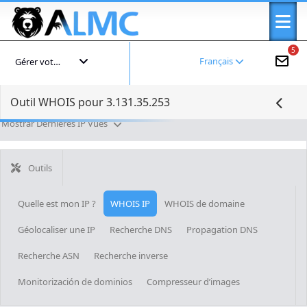
5
Français
Gérer votre compte
Outil WHOIS pour 3.131.35.253
Mostrar Dernières IP Vues
Outils
Quelle est mon IP ?
WHOIS IP
WHOIS de domaine
Géolocaliser une IP
Recherche DNS
Propagation DNS
Recherche ASN
Recherche inverse
Monitorización de dominios
Compresseur d’images