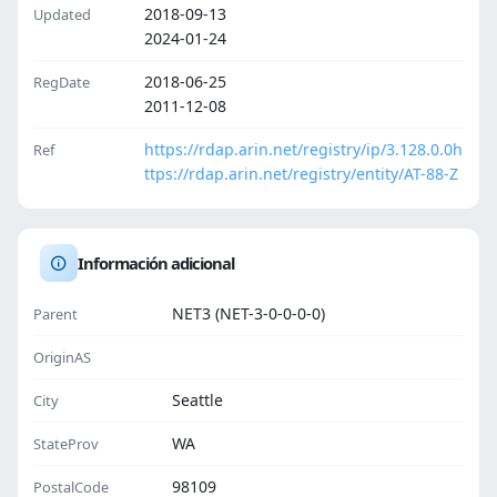
2018-09-13
Updated
2024-01-24
2018-06-25
RegDate
2011-12-08
https://rdap.arin.net/registry/ip/3.128.0.0
h
Ref
ttps://rdap.arin.net/registry/entity/AT-88-Z
Información adicional
NET3 (NET-3-0-0-0-0)
Parent
OriginAS
Seattle
City
WA
StateProv
98109
PostalCode