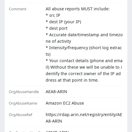
All abuse reports MUST include:
Comment
* src IP
* dest IP (your IP)
* dest port
* Accurate date/timestamp and timezo
ne of activity
* Intensity/frequency (short log extrac
ts)
* Your contact details (phone and ema
il) Without these we will be unable to i
dentify the correct owner of the IP ad
dress at that point in time.
AEA8-ARIN
OrgAbuseHandle
Amazon EC2 Abuse
OrgAbuseName
https://rdap.arin.net/registry/entity/AE
OrgAbuseRef
A8-ARIN