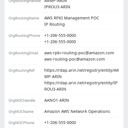
ARMP-ARIN
OrgRoutingHandle
IPROU3-ARIN
AWS RPKI Management POC
OrgRoutingName
IP Routing
+1-206-555-0000
OrgRoutingPhone
+1-206-555-0000
aws-rpki-routing-poc@amazon.com
OrgRoutingEmail
aws-routing-poc@amazon.com
https://rdap.arin.net/registry/entity/AR
OrgRoutingRef
MP-ARIN
https://rdap.arin.net/registry/entity/IP
ROU3-ARIN
AANO1-ARIN
OrgNOCHandle
Amazon AWS Network Operations
OrgNOCName
+1-206-555-0000
OrgNOCPhone