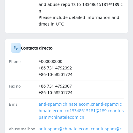
and abuse reports to 13348615181@189.c
n
Please include detailed information and
times in UTC
Contacto directo
+000000000
Phone
+86 731 4792092
+86-10-58501724
+86 731 4792007
Fax no
+86-10-58501724
anti-spam@chinatelecom.cn
anti-spam@c
E mail
hinatelecom.cn
13348615181@189.cn
anti-s
pam@chinatelecom.cn
anti-spam@chinatelecom.cn
anti-spam@c
Abuse mailbox