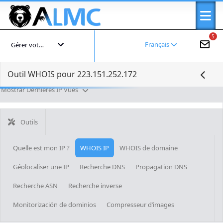
5
Français
Gérer votre compte
Outil WHOIS pour 223.151.252.172
Mostrar Dernières IP Vues
Outils
Quelle est mon IP ?
WHOIS IP
WHOIS de domaine
Géolocaliser une IP
Recherche DNS
Propagation DNS
Recherche ASN
Recherche inverse
Monitorización de dominios
Compresseur d’images