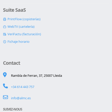
Suite SaaS
PrintFlow (copisterías)
WebTV (cartelería)
VeriFactu (facturación)
Fichaje horario
Contact
Rambla de Ferran, 37, 25007 Lleida
+34 614 443 757
info@almc.es
SUIVEZ-NOUS