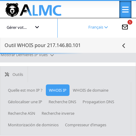
5
Français
Gérer votre compte
Outil WHOIS pour 217.146.80.101
Mostrar Dernières IP Vues
Outils
Quelle est mon IP ?
WHOIS IP
WHOIS de domaine
Géolocaliser une IP
Recherche DNS
Propagation DNS
Recherche ASN
Recherche inverse
Monitorización de dominios
Compresseur d’images