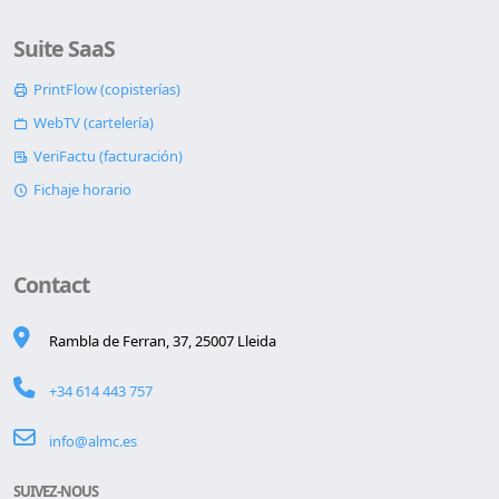
Suite SaaS
PrintFlow (copisterías)
WebTV (cartelería)
VeriFactu (facturación)
Fichaje horario
Contact
Rambla de Ferran, 37, 25007 Lleida
+34 614 443 757
info@almc.es
SUIVEZ-NOUS