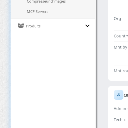
Compresseur d’images
MCP Servers
Org
Produits
Countr
Mnt by
Mnt ro
Co
Admin 
Tech c