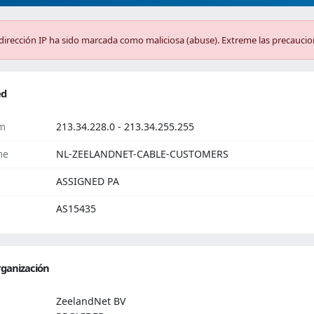
dirección IP ha sido marcada como maliciosa (abuse). Extreme las precaucio
ed
m
213.34.228.0 - 213.34.255.255
me
NL-ZEELANDNET-CABLE-CUSTOMERS
ASSIGNED PA
AS15435
ganización
ZeelandNet BV