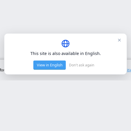
×
This site is also available in English.
View in English
Don't ask again
onctionnement de base du site. Nous n'utilisons pas de cookies tiers.
Polit