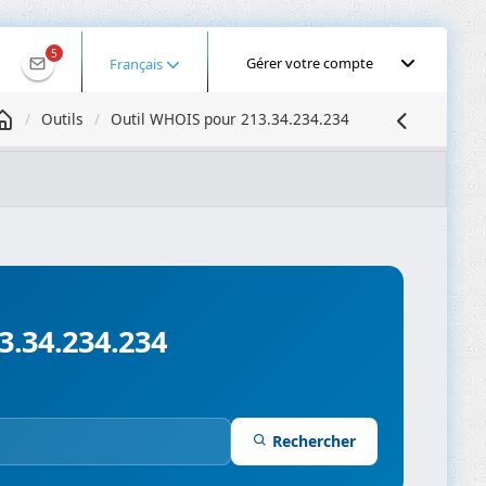
5
Gérer votre compte
Français
Outils
Outil WHOIS pour 213.34.234.234
Géolocaliser une IP
Recherche DNS
Propagation DNS
ominios
Compresseur d’images
3.34.234.234
Rechercher