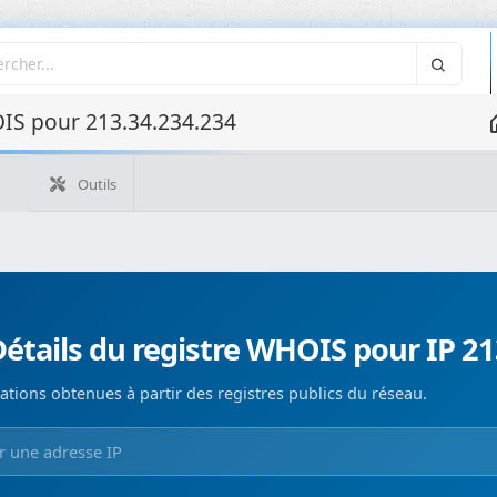
IS pour 213.34.234.234
Outils
Quelle est mon IP ?
WHOIS IP
WHOIS de domaine
Recherche ASN
Recherche inverse
Monitorización de d
étails du registre WHOIS pour IP 21
ations obtenues à partir des registres publics du réseau.