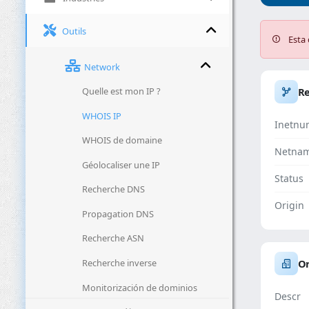
Outils
Esta 
Network
Quelle est mon IP ?
R
WHOIS IP
Inetnu
WHOIS de domaine
Netna
Géolocaliser une IP
Status
Recherche DNS
Origin
Propagation DNS
Recherche ASN
Recherche inverse
Or
Monitorización de dominios
Descr