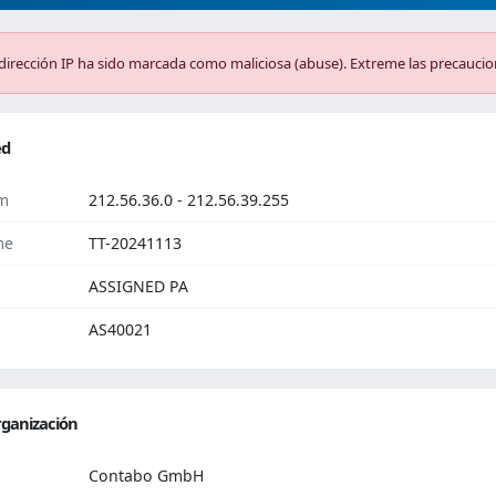
dirección IP ha sido marcada como maliciosa (abuse). Extreme las precaucio
ed
m
212.56.36.0 - 212.56.39.255
me
TT-20241113
ASSIGNED PA
AS40021
ganización
Contabo GmbH