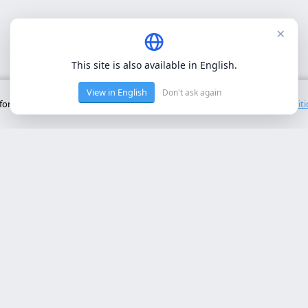
×
This site is also available in English.
View in English
Don't ask again
onctionnement de base du site. Nous n'utilisons pas de cookies tiers.
Polit
ces Principaux
Contact