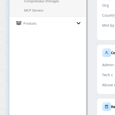
Compresseur d’images
Org
MCP Servers
Countr
Produits
Mnt by
Co
Admin 
Tech c
Abuse 
Re