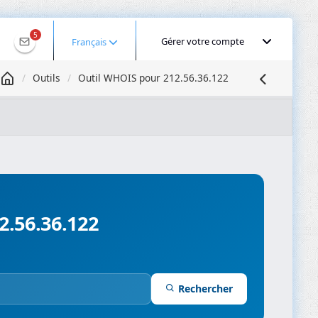
5
Gérer votre compte
Français
Outils
Outil WHOIS pour 212.56.36.122
Géolocaliser une IP
Recherche DNS
Propagation DNS
ominios
Compresseur d’images
2.56.36.122
Rechercher