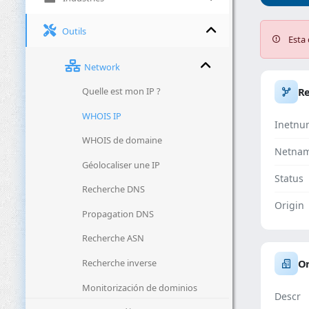
Outils
Esta 
Network
Quelle est mon IP ?
R
WHOIS IP
Inetnu
WHOIS de domaine
Netna
Géolocaliser une IP
Status
Recherche DNS
Origin
Propagation DNS
Recherche ASN
Recherche inverse
Or
Monitorización de dominios
Descr