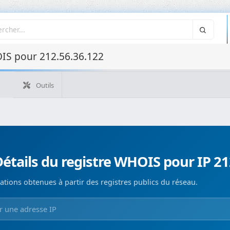
IS pour 212.56.36.122
Outils
Quelle est mon IP ?
WHOIS IP
WHOIS de domaine
Recherche ASN
Recherche inverse
Monitorización de d
étails du registre WHOIS pour IP 21
ations obtenues à partir des registres publics du réseau.