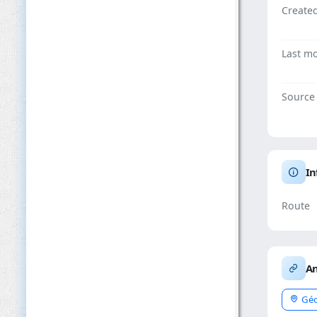
Create
Last mo
Source
In
Route
An
Géo