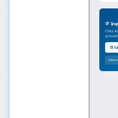
Inqu
Chez AL
activit
Ca
Cibers