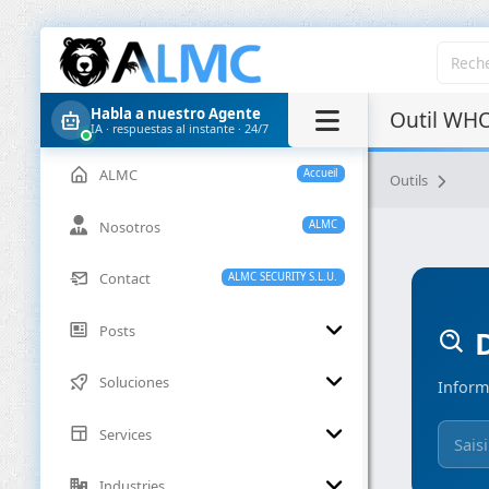
Habla a nuestro Agente
Outil WHO
IA · respuestas al instante · 24/7
ALMC
Accueil
Outils
Nosotros
ALMC
Contact
ALMC SECURITY S.L.U.
Posts
D
Soluciones
Inform
Services
Industries