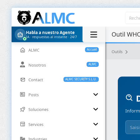
Habla a nuestro Agente
Outil WHO
IA · respuestas al instante · 24/7
ALMC
Accueil
Outils
Nosotros
ALMC
Contact
ALMC SECURITY S.L.U.
Posts
D
Soluciones
Inform
Services
Industries