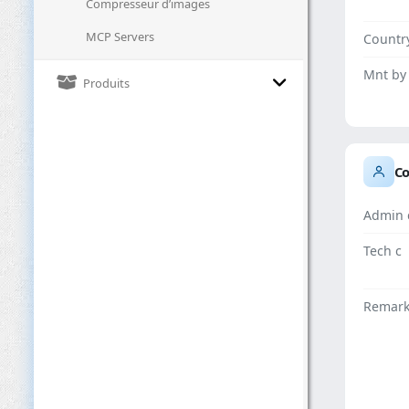
Compresseur d’images
MCP Servers
Countr
Mnt by
Produits
Co
Admin 
Tech c
Remar