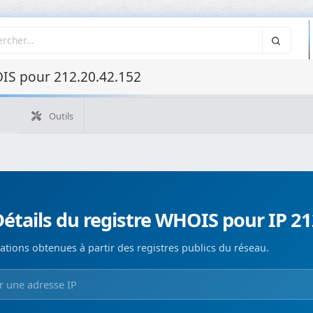
IS pour 212.20.42.152
Outils
Quelle est mon IP ?
WHOIS IP
WHOIS de domaine
Recherche ASN
Recherche inverse
Monitorización de d
étails du registre WHOIS pour IP 21
ations obtenues à partir des registres publics du réseau.