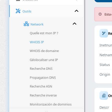
Outils
Esta 
Network
Quelle est mon IP ?
R
WHOIS IP
Inetnu
WHOIS de domaine
Netna
Géolocaliser une IP
Status
Recherche DNS
Origin
Propagation DNS
Recherche ASN
Recherche inverse
Or
Monitorización de dominios
Descr