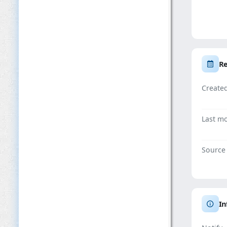
Re
Create
Last mo
Source
In