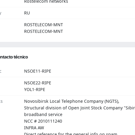
Rostelecom networks
y
RU
ROSTELECOM-MNT
ROSTELECOM-MNT
ntacto técnico
c
NSOE11-RIPE
NSOE22-RIPE
YOL1-RIPE
ks
Novosibirsk Local Telephone Company (NGTS),
Structural division of Open Joint Stock Company "Sibi
broadband service
NCC # 2010111240
INFRA AW
Direct reference for the general info on spam