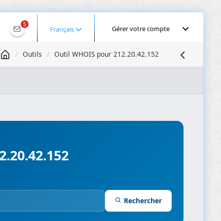
5
Gérer votre compte
Français
Outils
Outil WHOIS pour 212.20.42.152
Géolocaliser une IP
Recherche DNS
Propagation DNS
ominios
Compresseur d’images
2.20.42.152
Rechercher