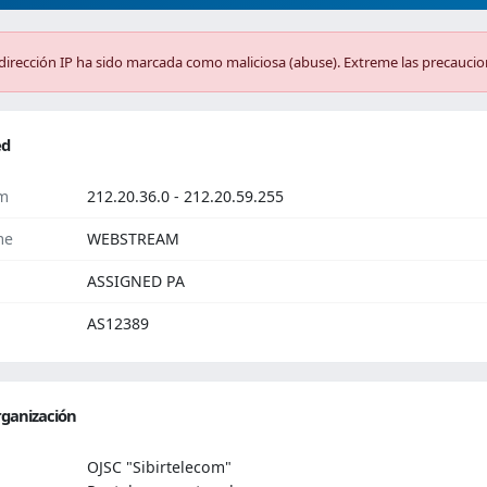
dirección IP ha sido marcada como maliciosa (abuse). Extreme las precaucio
ed
m
212.20.36.0 - 212.20.59.255
me
WEBSTREAM
ASSIGNED PA
AS12389
ganización
OJSC "Sibirtelecom"