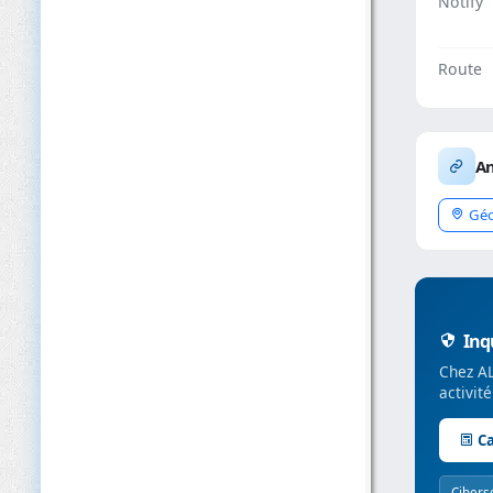
Notify
Route
An
Géo
Inqu
Chez AL
activit
Ca
Cibers