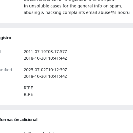
In unsoluble cases for the general info on spam,
abusing & hacking complaints email abuse@sinor.ru
gistro
d
2011-07-19T03:17:57Z
2018-10-30T10:41:44Z
dified
2025-07-02T10:12:39Z
2018-10-30T10:41:44Z
RIPE
RIPE
formación adicional