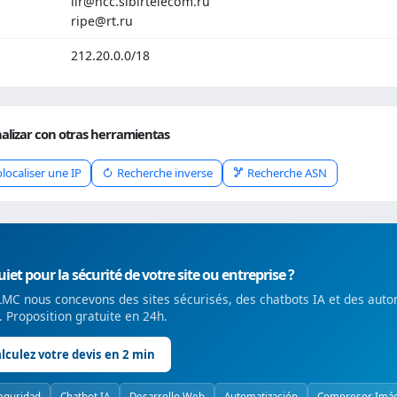
lir@ncc.sibirtelecom.ru
ripe@rt.ru
212.20.0.0/18
alizar con otras herramientas
localiser une IP
Recherche inverse
Recherche ASN
iet pour la sécurité de votre site ou entreprise ?
MC nous concevons des sites sécurisés, des chatbots IA et des auto
é. Proposition gratuite en 24h.
lculez votre devis en 2 min
eguridad
Chatbot IA
Desarrollo Web
Automatización
Compresor Imá