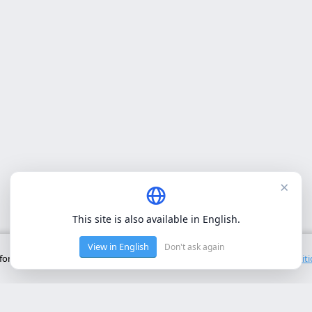
×
This site is also available in English.
View in English
Don't ask again
onctionnement de base du site. Nous n'utilisons pas de cookies tiers.
Polit