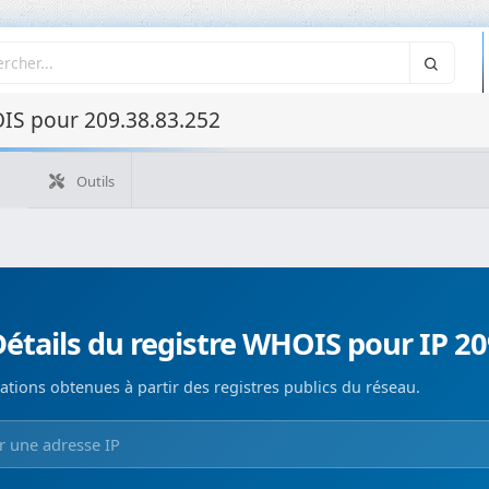
IS pour 209.38.83.252
Outils
Quelle est mon IP ?
WHOIS IP
WHOIS de domaine
Recherche ASN
Recherche inverse
Monitorización de d
étails du registre WHOIS pour IP 20
ations obtenues à partir des registres publics du réseau.