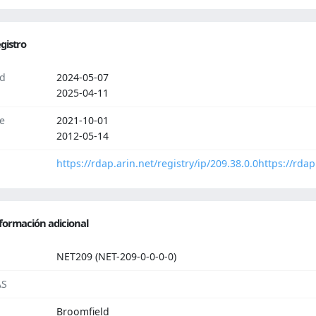
gistro
d
2024-05-07
2025-04-11
e
2021-10-01
2012-05-14
https://rdap.arin.net/registry/ip/209.38.0.0
https://rdap
formación adicional
NET209 (NET-209-0-0-0-0)
AS
Broomfield