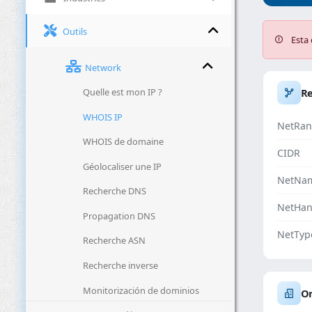
Outils
Esta 
Network
Quelle est mon IP ?
R
WHOIS IP
NetRan
WHOIS de domaine
CIDR
Géolocaliser une IP
NetNa
Recherche DNS
NetHan
Propagation DNS
NetTyp
Recherche ASN
Recherche inverse
Monitorización de dominios
Or