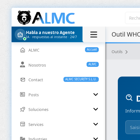
Habla a nuestro Agente
Outil WHO
IA · respuestas al instante · 24/7
ALMC
Accueil
Outils
Nosotros
ALMC
Contact
ALMC SECURITY S.L.U.
Posts
D
Soluciones
Inform
Services
Industries