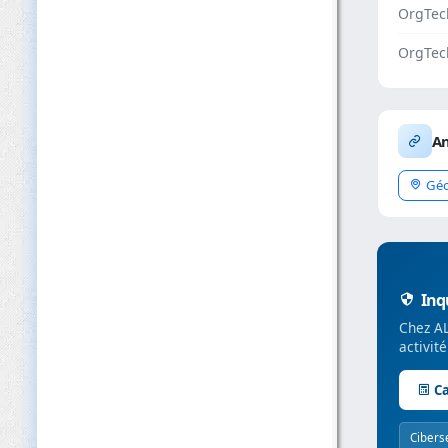
OrgTe
OrgTec
An
Géo
Inqu
Chez AL
activit
Ca
Cibers