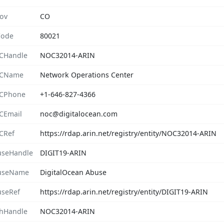
rov
CO
Code
80021
CHandle
NOC32014-ARIN
CName
Network Operations Center
CPhone
+1-646-827-4366
CEmail
noc@digitalocean.com
CRef
https://rdap.arin.net/registry/entity/NOC32014-ARIN
seHandle
DIGIT19-ARIN
useName
DigitalOcean Abuse
seRef
https://rdap.arin.net/registry/entity/DIGIT19-ARIN
hHandle
NOC32014-ARIN