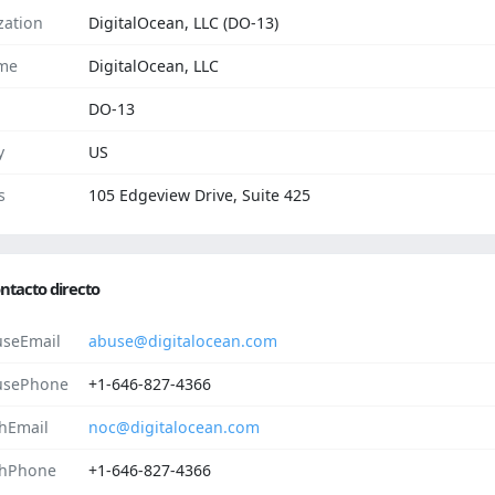
zation
DigitalOcean, LLC (DO-13)
me
DigitalOcean, LLC
DO-13
y
US
s
105 Edgeview Drive, Suite 425
ntacto directo
seEmail
abuse@digitalocean.com
usePhone
+1-646-827-4366
hEmail
noc@digitalocean.com
hPhone
+1-646-827-4366