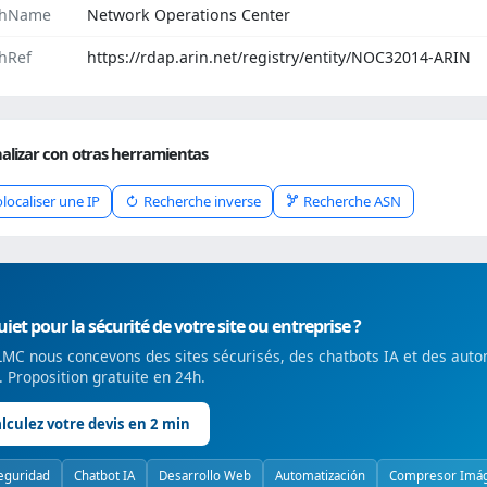
chName
Network Operations Center
hRef
https://rdap.arin.net/registry/entity/NOC32014-ARIN
alizar con otras herramientas
localiser une IP
Recherche inverse
Recherche ASN
iet pour la sécurité de votre site ou entreprise ?
MC nous concevons des sites sécurisés, des chatbots IA et des auto
é. Proposition gratuite en 24h.
lculez votre devis en 2 min
eguridad
Chatbot IA
Desarrollo Web
Automatización
Compresor Imá