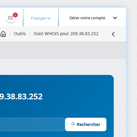
5
Gérer votre compte
Français
Outils
Outil WHOIS pour 209.38.83.252
Géolocaliser une IP
Recherche DNS
Propagation DNS
ominios
Compresseur d’images
9.38.83.252
Rechercher