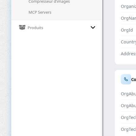
Compresseur d’images
Organi
MCP Servers
OrgNa
Produits
OrgId
Countr
Addres
Co
OrgAbu
OrgAb
OrgTec
OrgTec