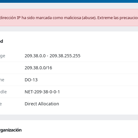
dirección IP ha sido marcada como maliciosa (abuse). Extreme las precaucio
ed
ge
209.38.0.0 - 209.38.255.255
209.38.0.0/16
me
DO-13
dle
NET-209-38-0-0-1
e
Direct Allocation
ganización