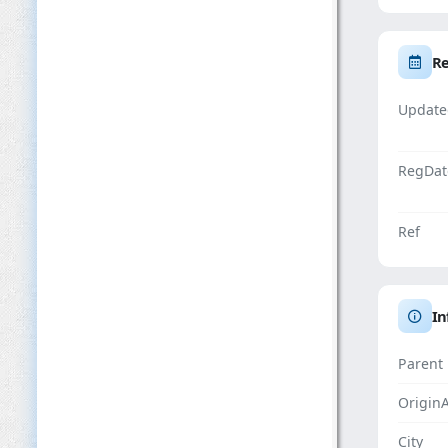
Re
Update
RegDat
Ref
In
Parent
Origin
City