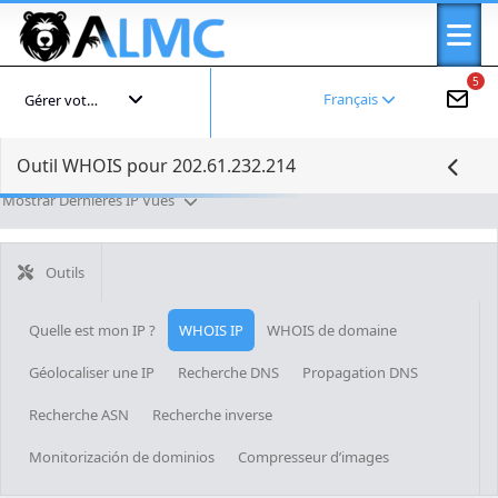
5
Français
Gérer votre compte
Outil WHOIS pour 202.61.232.214
Mostrar Dernières IP Vues
Outils
Quelle est mon IP ?
WHOIS IP
WHOIS de domaine
Géolocaliser une IP
Recherche DNS
Propagation DNS
Recherche ASN
Recherche inverse
Monitorización de dominios
Compresseur d’images