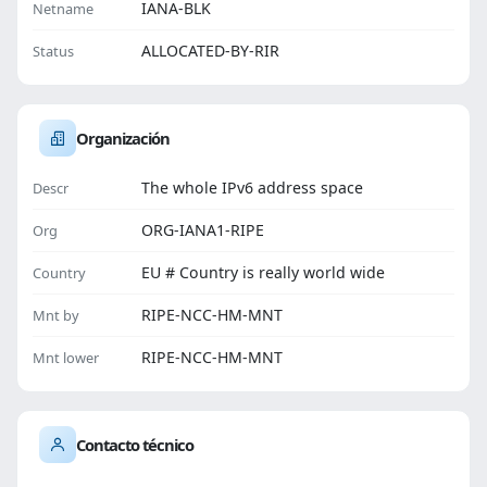
IANA-BLK
Netname
ALLOCATED-BY-RIR
Status
Organización
The whole IPv6 address space
Descr
ORG-IANA1-RIPE
Org
EU # Country is really world wide
Country
RIPE-NCC-HM-MNT
Mnt by
RIPE-NCC-HM-MNT
Mnt lower
Contacto técnico