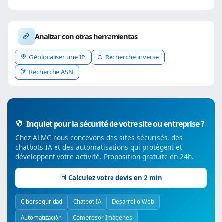
Analizar con otras herramientas
Géolocaliser une IP
Recherche inverse
Recherche ASN
Inquiet pour la sécurité de votre site ou entreprise ?
Chez ALMC nous concevons des sites sécurisés, des
chatbots IA et des automatisations qui protègent et
développent votre activité. Proposition gratuite en 24h.
Calculez votre devis en 2 min
Ciberseguridad
Chatbot IA
Desarrollo Web
Automatización
Compresor Imágenes