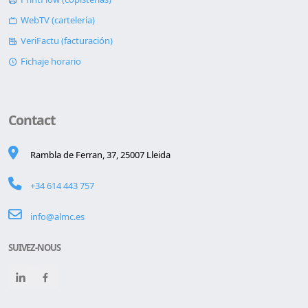
WebTV (cartelería)
VeriFactu (facturación)
Fichaje horario
Contact
Rambla de Ferran, 37, 25007 Lleida
+34 614 443 757
info@almc.es
SUIVEZ-NOUS