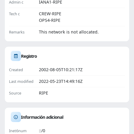
IANA1-RIPE
Admin c
CREW-RIPE
Tech c
OPS4-RIPE
This network is not allocated.
Remarks
Registro
2002-08-05T10:21:17Z
Created
2022-05-23T14:49:16Z
Last modified
RIPE
Source
Información adicional
::/0
Inet6num