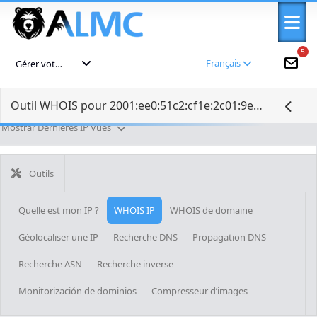
5
Français
Gérer votre compte
Outil WHOIS pour 2001:ee0:51c2:cf1e:2c01:9e10:ddb6:7128
Mostrar Dernières IP Vues
Outils
Quelle est mon IP ?
WHOIS IP
WHOIS de domaine
Géolocaliser une IP
Recherche DNS
Propagation DNS
Recherche ASN
Recherche inverse
Monitorización de dominios
Compresseur d’images