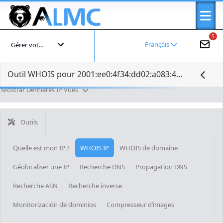
5
Français
Gérer votre compte
Outil WHOIS pour 2001:ee0:4f34:dd02:a083:41c6:b1c6:a9a6
Mostrar Dernières IP Vues
Outils
Quelle est mon IP ?
WHOIS IP
WHOIS de domaine
Géolocaliser une IP
Recherche DNS
Propagation DNS
Recherche ASN
Recherche inverse
Monitorización de dominios
Compresseur d’images