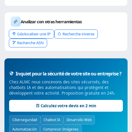
Analizar con otras herramientas
Géolocaliser une IP
Recherche inverse
Recherche ASN
Inquiet pour la sécurité de votre site ou entreprise ?
Chez ALMC nous concevons des sites sécurisés, des
chatbots IA et des automatisations qui protègent et
développent votre activité. Proposition gratuite en 24h.
Calculez votre devis en 2 min
Ciberseguridad
Chatbot IA
Desarrollo Web
Automatización
Compresor Imágenes