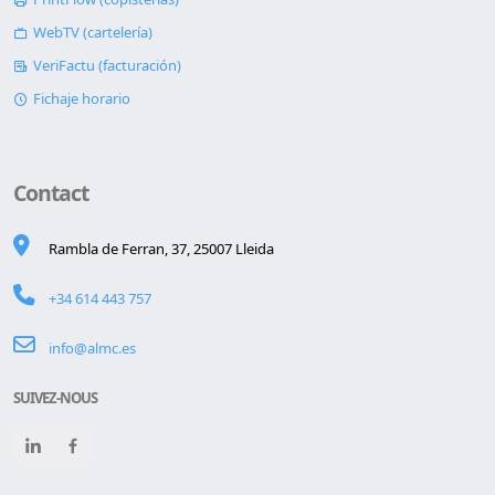
WebTV (cartelería)
VeriFactu (facturación)
Fichaje horario
Contact
Rambla de Ferran, 37, 25007 Lleida
+34 614 443 757
info@almc.es
SUIVEZ-NOUS