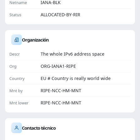
IANA-BLK
Netname
ALLOCATED-BY-RIR
Status
Organización
The whole IPv6 address space
Descr
ORG-IANA1-RIPE
Org
EU # Country is really world wide
Country
RIPE-NCC-HM-MNT
Mnt by
RIPE-NCC-HM-MNT
Mnt lower
Contacto técnico