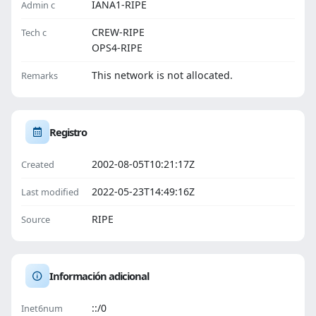
IANA1-RIPE
Admin c
CREW-RIPE
Tech c
OPS4-RIPE
This network is not allocated.
Remarks
Registro
2002-08-05T10:21:17Z
Created
2022-05-23T14:49:16Z
Last modified
RIPE
Source
Información adicional
::/0
Inet6num