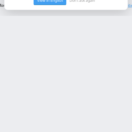
View in English
Don't ask again
onctionnement de base du site. Nous n'utilisons pas de cookies tiers.
Polit
ces Principaux
Contact
rollo web lleida
Rambla de Ferran, 37, 25007 Ll
a online a medida
+34 614 443 757
bot ia empresa
matización procesos empresa
info@almc.es