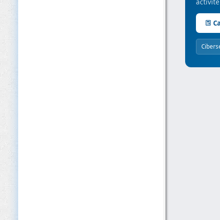
activit
Ca
Cibers