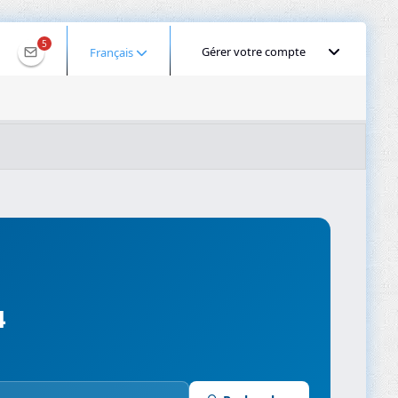
5
Gérer votre compte
Français
IS pour 2001:ee0:48c1:f27c:e4da:7c1c:849b:c444
Géolocaliser une IP
Recherche DNS
Propagation DNS
ominios
Compresseur d’images
4