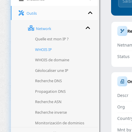
Outils
Network
R
Quelle est mon IP ?
Netna
WHOIS IP
Status
WHOIS de domaine
Géolocaliser une IP
Recherche DNS
Or
Propagation DNS
Descr
Recherche ASN
Org
Recherche inverse
Countr
Monitorización de dominios
Mnt by