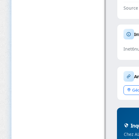
Source
In
Inet6n
An
Géo
Inqu
Chez AL