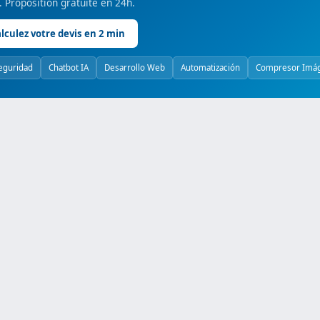
é. Proposition gratuite en 24h.
lculez votre devis en 2 min
eguridad
Chatbot IA
Desarrollo Web
Automatización
Compresor Imá