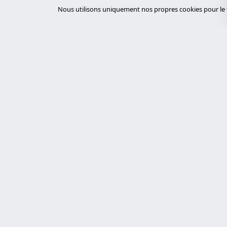
Nous utilisons uniquement nos propres cookies pour le f
Servi
desar
Experts en cybersécurité, développement
sur mesure avec Laravel et gestion de
tiend
serveurs. Nous proposons des solutions
chat
technologiques robustes, sécurisées et
auto