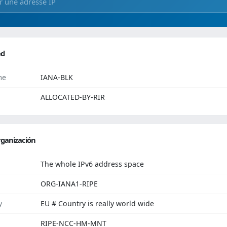
ed
me
IANA-BLK
ALLOCATED-BY-RIR
ganización
The whole IPv6 address space
ORG-IANA1-RIPE
y
EU # Country is really world wide
RIPE-NCC-HM-MNT