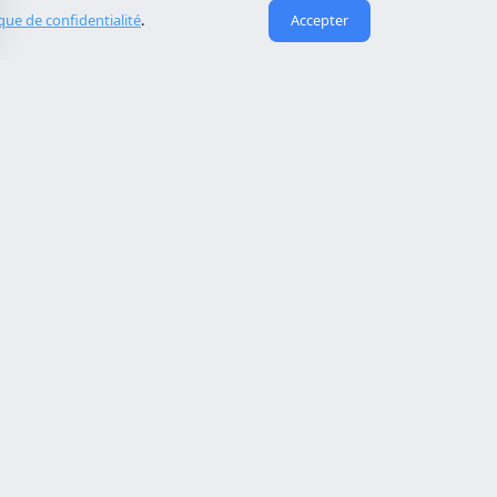
ique de confidentialité
.
Accepter
Liens utiles
À propos de nous
eida
Contact
Reserva cita
Réparation de site piraté