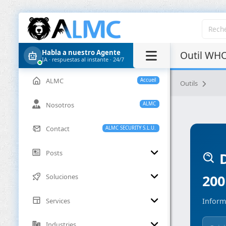
Habla a nuestro Agente
Outil WHO
IA · respuestas al instante · 24/7
ALMC
Accueil
Outils
Nosotros
ALMC
Contact
ALMC SECURITY S.L.U.
Posts
D
200
Soluciones
Services
Inform
Industries