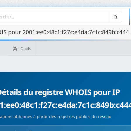
IS pour 2001:ee0:48c1:f27c:e4da:7c1c:849b:c444
Outils
Outil WHO
Outils
Quelle est mon IP ?
WHOIS IP
WHOIS de domaine
Recherche ASN
Recherche inverse
Monitorización de d
étails du registre WHOIS pour IP
1:ee0:48c1:f27c:e4da:7c1c:849b:c44
ations obtenues à partir des registres publics du réseau.