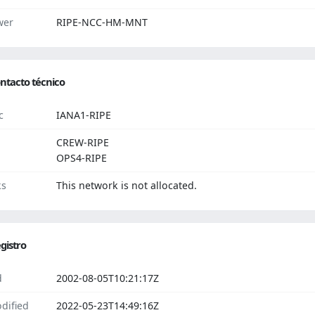
wer
RIPE-NCC-HM-MNT
ntacto técnico
c
IANA1-RIPE
CREW-RIPE
OPS4-RIPE
ks
This network is not allocated.
gistro
d
2002-08-05T10:21:17Z
dified
2022-05-23T14:49:16Z