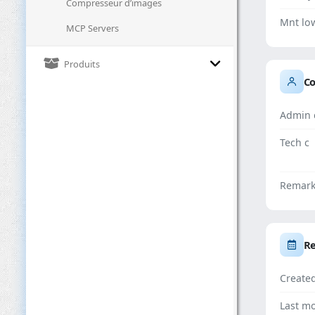
Compresseur d’images
Mnt lo
MCP Servers
Produits
Co
Admin 
Tech c
Remar
Re
Create
Last mo