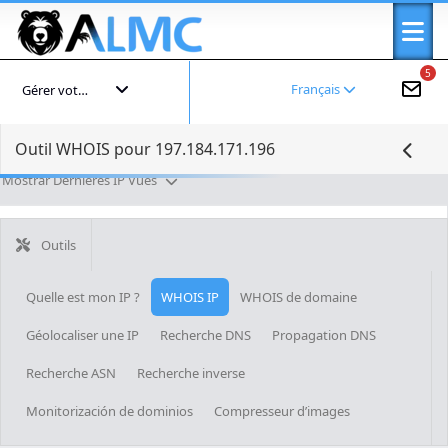
5
Français
Gérer votre compte
Outil WHOIS pour 197.184.171.196
Mostrar Dernières IP Vues
Outils
Quelle est mon IP ?
WHOIS IP
WHOIS de domaine
Géolocaliser une IP
Recherche DNS
Propagation DNS
Recherche ASN
Recherche inverse
Monitorización de dominios
Compresseur d’images