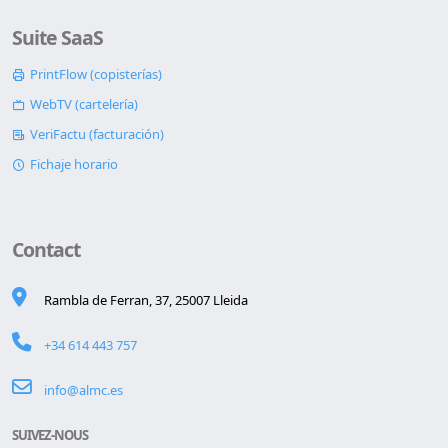
Suite SaaS
PrintFlow (copisterías)
WebTV (cartelería)
VeriFactu (facturación)
Fichaje horario
Contact
Rambla de Ferran, 37, 25007 Lleida
+34 614 443 757
info@almc.es
SUIVEZ-NOUS