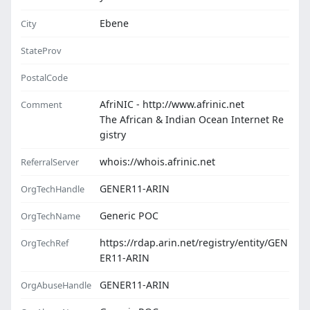
Ebene
City
StateProv
PostalCode
AfriNIC - http://www.afrinic.net
Comment
The African & Indian Ocean Internet Re
gistry
whois://whois.afrinic.net
ReferralServer
GENER11-ARIN
OrgTechHandle
Generic POC
OrgTechName
https://rdap.arin.net/registry/entity/GEN
OrgTechRef
ER11-ARIN
GENER11-ARIN
OrgAbuseHandle