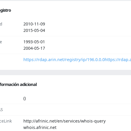
gistro
d
2010-11-09
2015-05-04
e
1993-05-01
2004-05-17
https://rdap.arin.net/registry/ip/196.0.0.0
https://rdap.
formación adicional
()
AS
ceLink
http://afrinic.net/en/services/whois-query
whois.afrinic.net