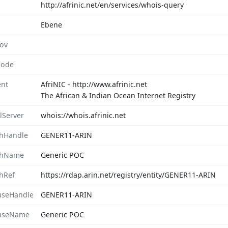
http://afrinic.net/en/services/whois-query
Ebene
rov
Code
nt
AfriNIC - http://www.afrinic.net
The African & Indian Ocean Internet Registry
lServer
whois://whois.afrinic.net
hHandle
GENER11-ARIN
chName
Generic POC
hRef
https://rdap.arin.net/registry/entity/GENER11-ARIN
seHandle
GENER11-ARIN
useName
Generic POC