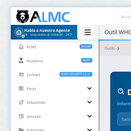
Habla a nuestro Agente
Outil WHO
IA · respuestas al instante · 24/7
ALMC
Accueil
Outils
Nosotros
ALMC
Contact
ALMC SECURITY S.L.U.
Posts
D
Soluciones
Inform
Services
Industries