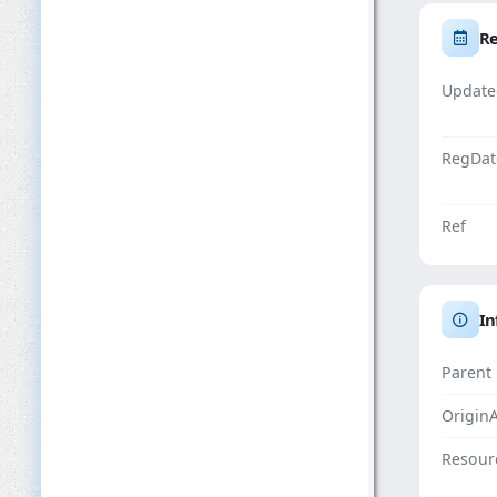
Re
Update
RegDat
Ref
In
Parent
Origin
Resour