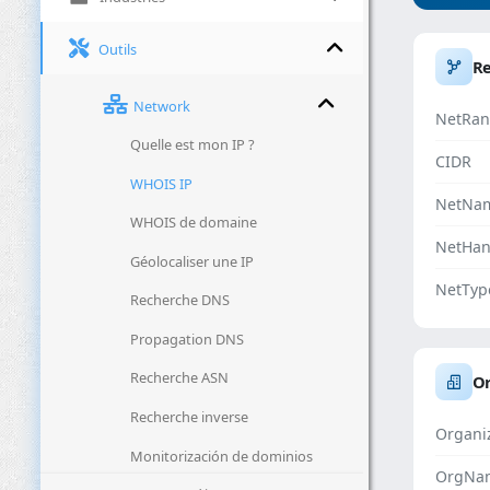
Outils
R
Network
NetRan
Quelle est mon IP ?
CIDR
WHOIS IP
NetNa
WHOIS de domaine
NetHan
Géolocaliser une IP
NetTyp
Recherche DNS
Propagation DNS
Recherche ASN
Or
Recherche inverse
Organi
Monitorización de dominios
OrgNa