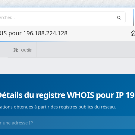
IS pour 196.188.224.128
Outils
Quelle est mon IP ?
WHOIS IP
WHOIS de domaine
Recherche ASN
Recherche inverse
Monitorización de d
étails du registre WHOIS pour IP 1
ations obtenues à partir des registres publics du réseau.