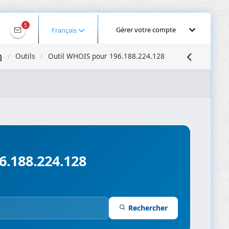
5
Gérer votre compte
Français
Outils
Outil WHOIS pour 196.188.224.128
Géolocaliser une IP
Recherche DNS
Propagation DNS
ominios
Compresseur d’images
96.188.224.128
Rechercher