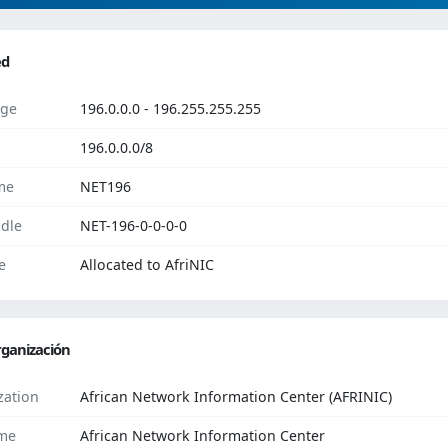
ed
ge
196.0.0.0 - 196.255.255.255
196.0.0.0/8
me
NET196
dle
NET-196-0-0-0-0
e
Allocated to AfriNIC
ganización
zation
African Network Information Center (AFRINIC)
me
African Network Information Center