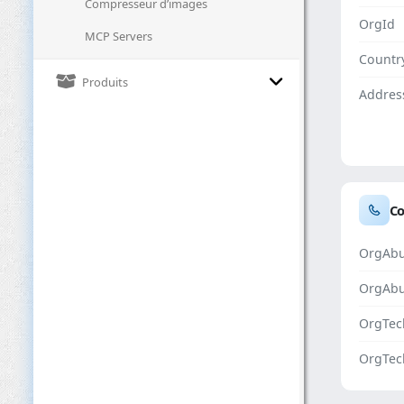
Compresseur d’images
OrgId
MCP Servers
Countr
Produits
Addres
Co
OrgAbu
OrgAb
OrgTec
OrgTec