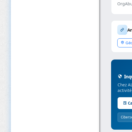
OrgAbu
An
Géo
Inqu
Chez AL
activit
Ca
Cibers