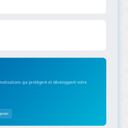
matisations qui protègent et développent votre
genes