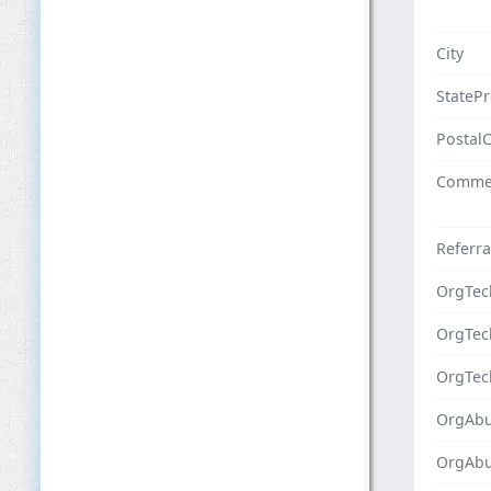
City
StateP
Postal
Comme
Referra
OrgTec
OrgTe
OrgTec
OrgAbu
OrgAb