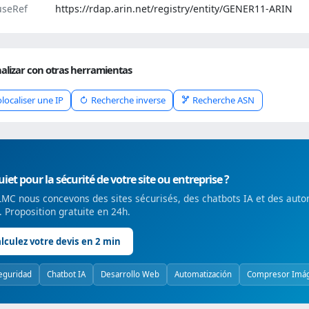
seRef
https://rdap.arin.net/registry/entity/GENER11-ARIN
alizar con otras herramientas
localiser une IP
Recherche inverse
Recherche ASN
iet pour la sécurité de votre site ou entreprise ?
MC nous concevons des sites sécurisés, des chatbots IA et des auto
é. Proposition gratuite en 24h.
lculez votre devis en 2 min
eguridad
Chatbot IA
Desarrollo Web
Automatización
Compresor Imá