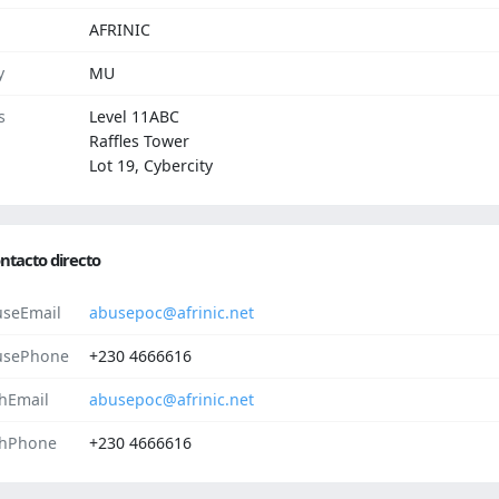
AFRINIC
y
MU
s
Level 11ABC
Raffles Tower
Lot 19, Cybercity
ntacto directo
seEmail
abusepoc@afrinic.net
usePhone
+230 4666616
hEmail
abusepoc@afrinic.net
hPhone
+230 4666616