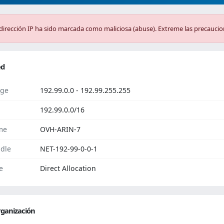
dirección IP ha sido marcada como maliciosa (abuse). Extreme las precaucio
ed
ge
192.99.0.0 - 192.99.255.255
192.99.0.0/16
me
OVH-ARIN-7
dle
NET-192-99-0-0-1
e
Direct Allocation
ganización