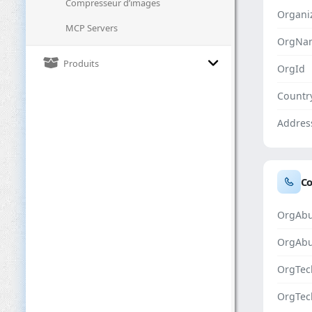
Compresseur d’images
Organi
MCP Servers
OrgNa
Produits
OrgId
Countr
Addres
Co
OrgAbu
OrgAb
OrgTec
OrgTec