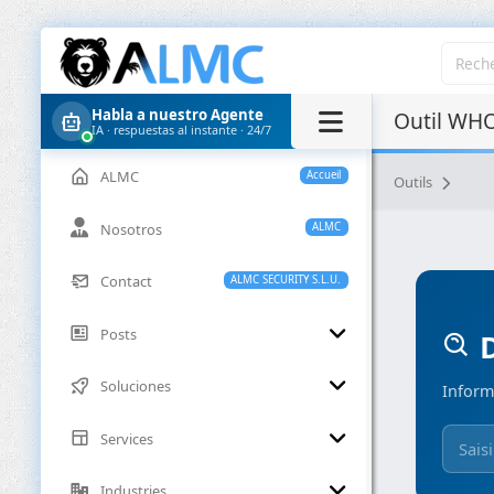
Habla a nuestro Agente
Outil WHO
IA · respuestas al instante · 24/7
ALMC
Accueil
Outils
Nosotros
ALMC
Contact
ALMC SECURITY S.L.U.
Posts
D
Soluciones
Inform
Services
Industries