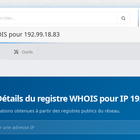
IS pour 192.99.18.83
Outils
Quelle est mon IP ?
WHOIS IP
WHOIS de domaine
Recherche ASN
Recherche inverse
Monitorización de d
étails du registre WHOIS pour IP 19
ations obtenues à partir des registres publics du réseau.