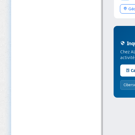
Géo
Inqu
Chez AL
activit
Ca
Cibers