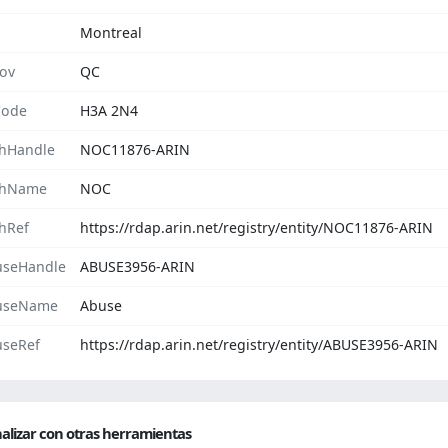
Montreal
rov
QC
Code
H3A 2N4
hHandle
NOC11876-ARIN
chName
NOC
hRef
https://rdap.arin.net/registry/entity/NOC11876-ARIN
seHandle
ABUSE3956-ARIN
useName
Abuse
seRef
https://rdap.arin.net/registry/entity/ABUSE3956-ARIN
alizar con otras herramientas