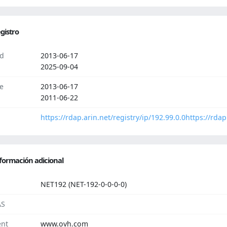
gistro
d
2013-06-17
2025-09-04
e
2013-06-17
2011-06-22
https://rdap.arin.net/registry/ip/192.99.0.0
https://rdap
formación adicional
NET192 (NET-192-0-0-0-0)
AS
nt
www.ovh.com