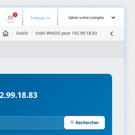
5
Gérer votre compte
Français
Outils
Outil WHOIS pour 192.99.18.83
Géolocaliser une IP
Recherche DNS
Propagation DNS
ominios
Compresseur d’images
2.99.18.83
Rechercher