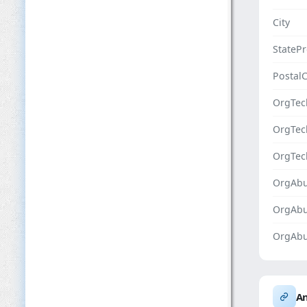
City
StateP
Postal
OrgTec
OrgTe
OrgTec
OrgAbu
OrgAb
OrgAbu
An