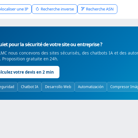
localiser une IP
Recherche inverse
Recherche ASN
iet pour la sécurité de votre site ou entreprise ?
MC nous concevons des sites sécurisés, des chatbots IA et des auto
é. Proposition gratuite en 24h.
lculez votre devis en 2 min
eguridad
Chatbot IA
Desarrollo Web
Automatización
Compresor Imá