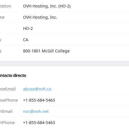
zation
OVH Hosting, Inc. (HO-2)
me
OVH Hosting, Inc.
HO-2
y
CA
s
800-1801 McGill College
ntacto directo
seEmail
abuse@ovh.ca
usePhone
+1-855-684-5463
hEmail
noc@ovh.net
hPhone
+1-855-684-5463