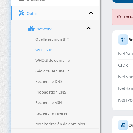
Outils
Esta 
Network
Quelle est mon IP ?
R
WHOIS IP
NetRan
WHOIS de domaine
CIDR
Géolocaliser une IP
NetNa
Recherche DNS
NetHan
Propagation DNS
NetTyp
Recherche ASN
Recherche inverse
Monitorización de dominios
Or