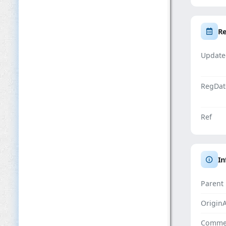
Re
Update
RegDat
Ref
In
Parent
Origin
Comme