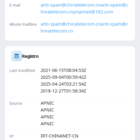
anti-spam@chinatelecom.cn
anti-spam@c
E mail
hinatelecom.cn
ynipmail@163.com
anti-spam@chinatelecom.cn
anti-spam@c
Abuse mailbox
hinatelecom.cn
Registro
2021-06-15T08:04:53Z
Last modified
2025-09-04T00:59:42Z
2025-04-24T03:21:54Z
2018-12-27T01:58:34Z
APNIC
Source
APNIC
APNIC
APNIC
IRT-CHINANET-CN
Irt