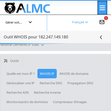
5
Français
Gérer votre compte
Outil WHOIS pour 182.247.149.180
Mostrar Dernières IP Vues
Outils
Quelle est mon IP ?
WHOIS IP
WHOIS de domaine
Géolocaliser une IP
Recherche DNS
Propagation DNS
Recherche ASN
Recherche inverse
Monitorización de dominios
Compresseur d’images