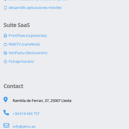
desarrollo aplicaciones móviles
Suite SaaS
PrintFlow (copisterías)
WebTV (cartelería)
VeriFactu (facturación)
Fichaje horario
Contact
Rambla de Ferran, 37, 25007 Lleida
+34 614 443 757
info@almc.es