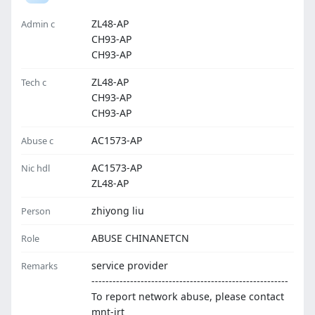
ZL48-AP
Admin c
CH93-AP
CH93-AP
ZL48-AP
Tech c
CH93-AP
CH93-AP
AC1573-AP
Abuse c
AC1573-AP
Nic hdl
ZL48-AP
zhiyong liu
Person
ABUSE CHINANETCN
Role
service provider
Remarks
--------------------------------------------------------
To report network abuse, please contact
mnt-irt