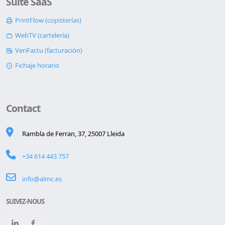
Suite SaaS
PrintFlow (copisterías)
WebTV (cartelería)
VeriFactu (facturación)
Fichaje horario
Contact
Rambla de Ferran, 37, 25007 Lleida
+34 614 443 757
info@almc.es
SUIVEZ-NOUS