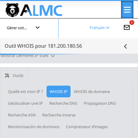
5
Français
Gérer votre compte
Outil WHOIS pour 181.200.180.56
Mostrar Dernières IP Vues
Outils
Quelle est mon IP ?
WHOIS IP
WHOIS de domaine
Géolocaliser une IP
Recherche DNS
Propagation DNS
Recherche ASN
Recherche inverse
Monitorización de dominios
Compresseur d’images