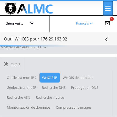
5
Français
Gérer votre compte
Outil WHOIS pour 176.29.163.92
Mostrar Dernières IP Vues
Outils
Quelle est mon IP ?
WHOIS IP
WHOIS de domaine
Géolocaliser une IP
Recherche DNS
Propagation DNS
Recherche ASN
Recherche inverse
Monitorización de dominios
Compresseur d’images