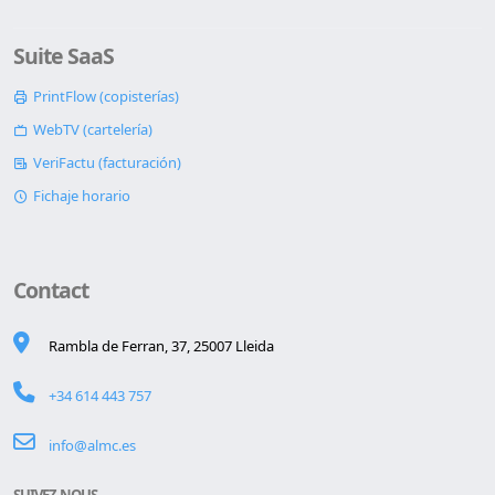
Suite SaaS
PrintFlow (copisterías)
WebTV (cartelería)
VeriFactu (facturación)
Fichaje horario
Contact
Rambla de Ferran, 37, 25007 Lleida
+34 614 443 757
info@almc.es