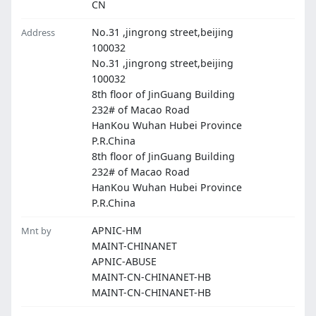
CN
No.31 ,jingrong street,beijing
Address
100032
No.31 ,jingrong street,beijing
100032
8th floor of JinGuang Building
232# of Macao Road
HanKou Wuhan Hubei Province
P.R.China
8th floor of JinGuang Building
232# of Macao Road
HanKou Wuhan Hubei Province
P.R.China
APNIC-HM
Mnt by
MAINT-CHINANET
APNIC-ABUSE
MAINT-CN-CHINANET-HB
MAINT-CN-CHINANET-HB