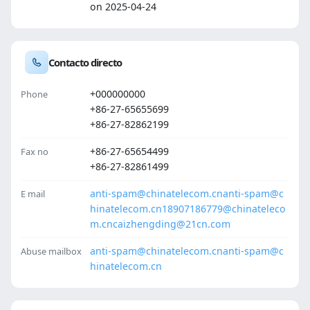
on 2025-04-24
Contacto directo
+000000000
Phone
+86-27-65655699
+86-27-82862199
+86-27-65654499
Fax no
+86-27-82861499
anti-spam@chinatelecom.cn
anti-spam@c
E mail
hinatelecom.cn
18907186779@chinateleco
m.cn
caizhengding@21cn.com
anti-spam@chinatelecom.cn
anti-spam@c
Abuse mailbox
hinatelecom.cn