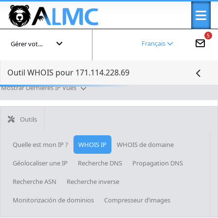
5
Français
Gérer votre compte
Outil WHOIS pour 171.114.228.69
Mostrar Dernières IP Vues
Outils
Quelle est mon IP ?
WHOIS IP
WHOIS de domaine
Géolocaliser une IP
Recherche DNS
Propagation DNS
Recherche ASN
Recherche inverse
Monitorización de dominios
Compresseur d’images