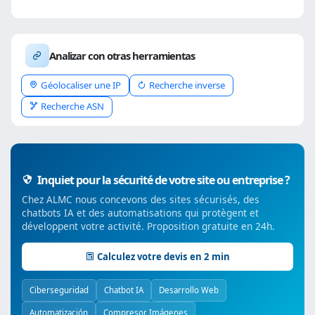
Analizar con otras herramientas
Géolocaliser une IP
Recherche inverse
Recherche ASN
Inquiet pour la sécurité de votre site ou entreprise ?
Chez ALMC nous concevons des sites sécurisés, des
chatbots IA et des automatisations qui protègent et
développent votre activité. Proposition gratuite en 24h.
Calculez votre devis en 2 min
Ciberseguridad
Chatbot IA
Desarrollo Web
Automatización
Compresor Imágenes