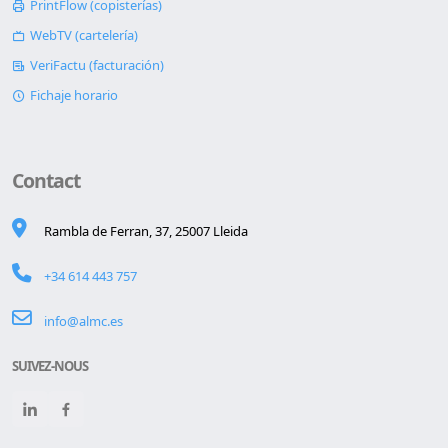
PrintFlow (copisterías)
WebTV (cartelería)
VeriFactu (facturación)
Fichaje horario
Contact
Rambla de Ferran, 37, 25007 Lleida
+34 614 443 757
info@almc.es
SUIVEZ-NOUS