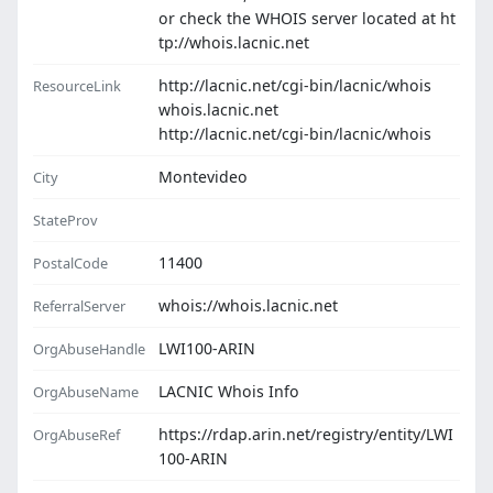
or check the WHOIS server located at ht
tp://whois.lacnic.net
http://lacnic.net/cgi-bin/lacnic/whois
ResourceLink
whois.lacnic.net
http://lacnic.net/cgi-bin/lacnic/whois
Montevideo
City
StateProv
11400
PostalCode
whois://whois.lacnic.net
ReferralServer
LWI100-ARIN
OrgAbuseHandle
LACNIC Whois Info
OrgAbuseName
https://rdap.arin.net/registry/entity/LWI
OrgAbuseRef
100-ARIN