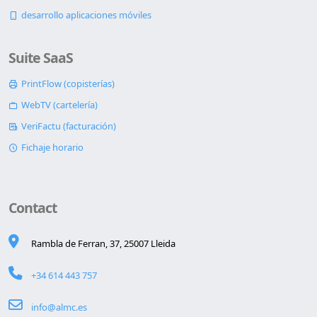
desarrollo aplicaciones móviles
Suite SaaS
PrintFlow (copisterías)
WebTV (cartelería)
VeriFactu (facturación)
Fichaje horario
Contact
Rambla de Ferran, 37, 25007 Lleida
+34 614 443 757
info@almc.es