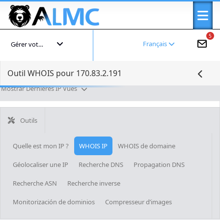
5
Français
Gérer votre compte
Outil WHOIS pour 170.83.2.191
Mostrar Dernières IP Vues
Outils
Quelle est mon IP ?
WHOIS IP
WHOIS de domaine
Géolocaliser une IP
Recherche DNS
Propagation DNS
Recherche ASN
Recherche inverse
Monitorización de dominios
Compresseur d’images