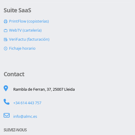
Suite SaaS
PrintFlow (copisterías)
WebTV (cartelería)
VeriFactu (facturación)
Fichaje horario
Contact
Rambla de Ferran, 37, 25007 Lleida
+34 614 443 757
info@almc.es
SUIVEZ-NOUS