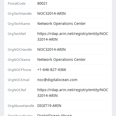
80021
PostalCode
NOC32014-ARIN
OrgTechHandle
Network Operations Center
OrgTechName
https://rdap.arin.net/registry/entity/NOC
OrgTechRef
32014-ARIN
NOC32014-ARIN
OrgNOCHandle
Network Operations Center
OrgNOCName
+1-646-827-4366
OrgNOCPhone
noc@digitalocean.com
OrgNOCEmail
https://rdap.arin.net/registry/entity/NOC
OrgNOCRef
32014-ARIN
DIGIT19-ARIN
OrgAbuseHandle
DigitalOcean Abuse
OrgAbuseName