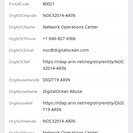
80021
PostalCode
NOC32014-ARIN
OrgNOCHandle
Network Operations Center
OrgNOCName
+1-646-827-4366
OrgNOCPhone
noc@digitalocean.com
OrgNOCEmail
https://rdap.arin.net/registry/entity/NOC
OrgNOCRef
32014-ARIN
DIGIT19-ARIN
OrgAbuseHandle
DigitalOcean Abuse
OrgAbuseName
https://rdap.arin.net/registry/entity/DIGI
OrgAbuseRef
T19-ARIN
NOC32014-ARIN
OrgTechHandle
Network Operations Center
OrgTechName