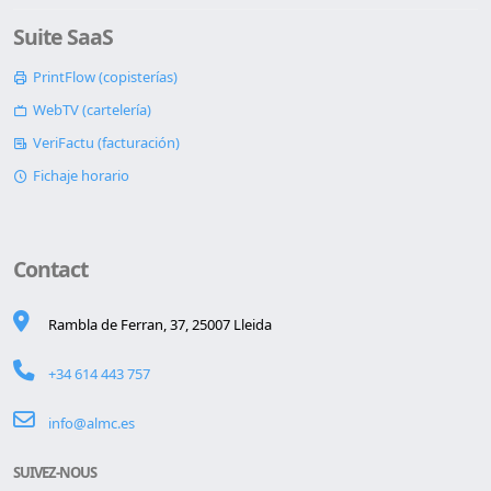
Suite SaaS
PrintFlow (copisterías)
WebTV (cartelería)
VeriFactu (facturación)
Fichaje horario
Contact
Rambla de Ferran, 37, 25007 Lleida
+34 614 443 757
info@almc.es
SUIVEZ-NOUS