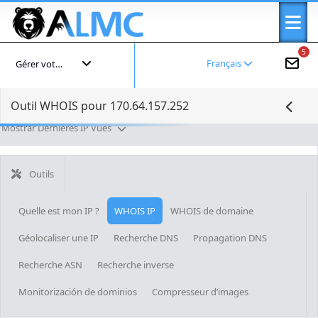
5
Français
Gérer votre compte
Outil WHOIS pour 170.64.157.252
Mostrar Dernières IP Vues
Outils
Quelle est mon IP ?
WHOIS IP
WHOIS de domaine
Géolocaliser une IP
Recherche DNS
Propagation DNS
Recherche ASN
Recherche inverse
Monitorización de dominios
Compresseur d’images