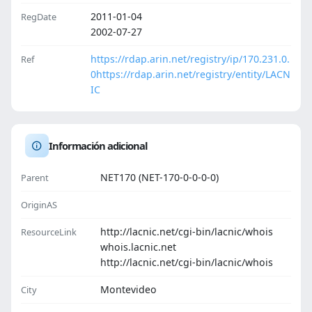
2011-01-04
RegDate
2002-07-27
https://rdap.arin.net/registry/ip/170.231.0.
Ref
0
https://rdap.arin.net/registry/entity/LACN
IC
Información adicional
NET170 (NET-170-0-0-0-0)
Parent
OriginAS
http://lacnic.net/cgi-bin/lacnic/whois
ResourceLink
whois.lacnic.net
http://lacnic.net/cgi-bin/lacnic/whois
Montevideo
City