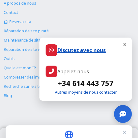
À propos de nous
Contact
Reserva cita
Réparation de site piraté
Maintenance de site web
Discutez avec nous
Réparation de site web
Outils
Quelle est mon IP
Appelez-nous
Compresser des images
+34 614 443 757
Recherche sur le site
Autres moyens de nous contacter
Blog
×
Nous utilisons uniquement nos propres cookies pour le
© Copyright 2026. ALMC SECURITY S.L.U.