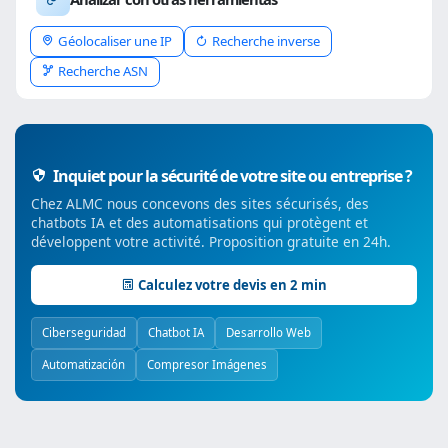
Géolocaliser une IP
Recherche inverse
Recherche ASN
Inquiet pour la sécurité de votre site ou entreprise ?
Chez ALMC nous concevons des sites sécurisés, des
chatbots IA et des automatisations qui protègent et
développent votre activité. Proposition gratuite en 24h.
Calculez votre devis en 2 min
Ciberseguridad
Chatbot IA
Desarrollo Web
Automatización
Compresor Imágenes