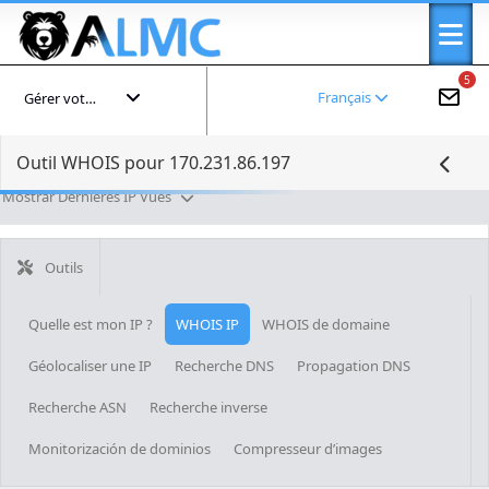
5
Français
Gérer votre compte
Outil WHOIS pour 170.231.86.197
Mostrar Dernières IP Vues
Outils
Quelle est mon IP ?
WHOIS IP
WHOIS de domaine
Géolocaliser une IP
Recherche DNS
Propagation DNS
Recherche ASN
Recherche inverse
Monitorización de dominios
Compresseur d’images