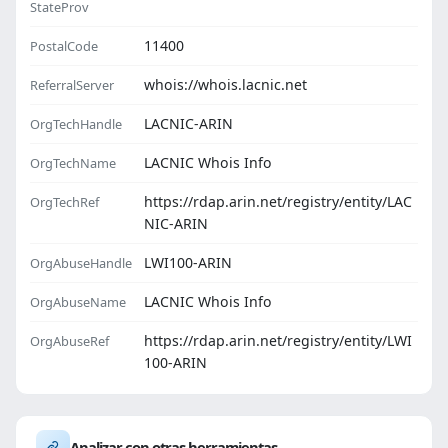
StateProv
11400
PostalCode
whois://whois.lacnic.net
ReferralServer
LACNIC-ARIN
OrgTechHandle
LACNIC Whois Info
OrgTechName
https://rdap.arin.net/registry/entity/LAC
OrgTechRef
NIC-ARIN
LWI100-ARIN
OrgAbuseHandle
LACNIC Whois Info
OrgAbuseName
https://rdap.arin.net/registry/entity/LWI
OrgAbuseRef
100-ARIN
Analizar con otras herramientas