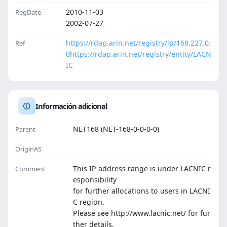
2010-11-03
RegDate
2002-07-27
https://rdap.arin.net/registry/ip/168.227.0.
Ref
0
https://rdap.arin.net/registry/entity/LACN
IC
Información adicional
NET168 (NET-168-0-0-0-0)
Parent
OriginAS
This IP address range is under LACNIC r
Comment
esponsibility
for further allocations to users in LACNI
C region.
Please see http://www.lacnic.net/ for fur
ther details,