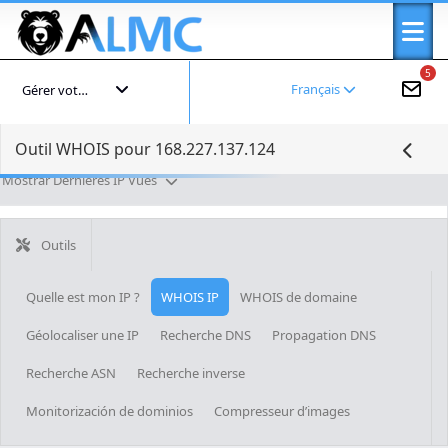
5
Français
Gérer votre compte
Outil WHOIS pour 168.227.137.124
Mostrar Dernières IP Vues
Outils
Quelle est mon IP ?
WHOIS IP
WHOIS de domaine
Géolocaliser une IP
Recherche DNS
Propagation DNS
Recherche ASN
Recherche inverse
Monitorización de dominios
Compresseur d’images