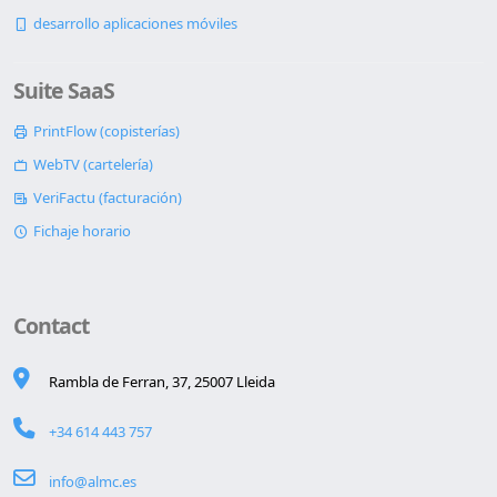
desarrollo aplicaciones móviles
Suite SaaS
PrintFlow (copisterías)
WebTV (cartelería)
VeriFactu (facturación)
Fichaje horario
Contact
Rambla de Ferran, 37, 25007 Lleida
+34 614 443 757
info@almc.es