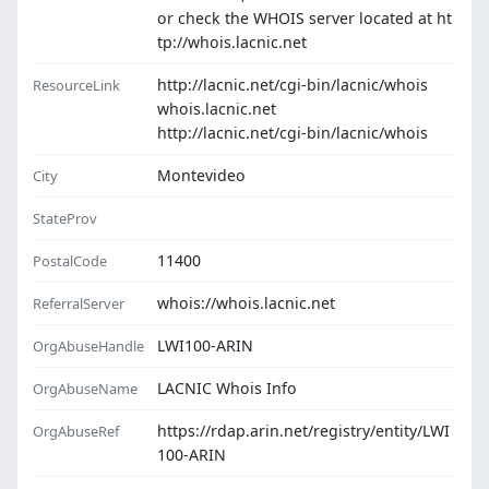
or check the WHOIS server located at ht
tp://whois.lacnic.net
http://lacnic.net/cgi-bin/lacnic/whois
ResourceLink
whois.lacnic.net
http://lacnic.net/cgi-bin/lacnic/whois
Montevideo
City
StateProv
11400
PostalCode
whois://whois.lacnic.net
ReferralServer
LWI100-ARIN
OrgAbuseHandle
LACNIC Whois Info
OrgAbuseName
https://rdap.arin.net/registry/entity/LWI
OrgAbuseRef
100-ARIN