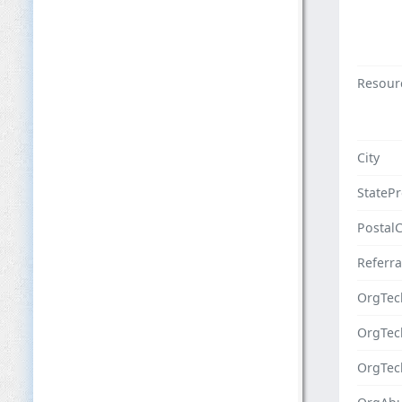
Resour
City
StateP
Postal
Referra
OrgTec
OrgTe
OrgTec