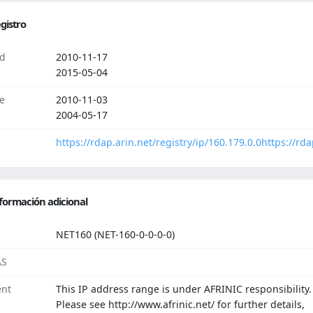
gistro
d
2010-11-17
2015-05-04
e
2010-11-03
2004-05-17
https://rdap.arin.net/registry/ip/160.179.0.0
https://rda
formación adicional
NET160 (NET-160-0-0-0-0)
AS
nt
This IP address range is under AFRINIC responsibility.
Please see http://www.afrinic.net/ for further details,