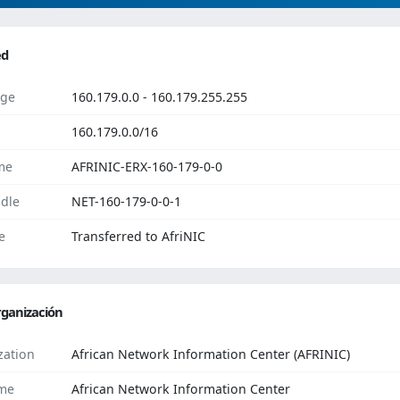
ed
ge
160.179.0.0 - 160.179.255.255
160.179.0.0/16
me
AFRINIC-ERX-160-179-0-0
dle
NET-160-179-0-0-1
e
Transferred to AfriNIC
ganización
zation
African Network Information Center (AFRINIC)
me
African Network Information Center