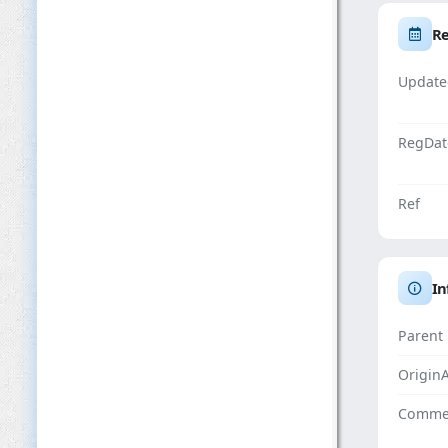
Re
Update
RegDat
Ref
In
Parent
Origin
Comme