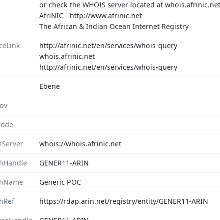
or check the WHOIS server located at whois.afrinic.net
AfriNIC - http://www.afrinic.net
The African & Indian Ocean Internet Registry
ceLink
http://afrinic.net/en/services/whois-query
whois.afrinic.net
http://afrinic.net/en/services/whois-query
Ebene
rov
Code
lServer
whois://whois.afrinic.net
hHandle
GENER11-ARIN
chName
Generic POC
hRef
https://rdap.arin.net/registry/entity/GENER11-ARIN