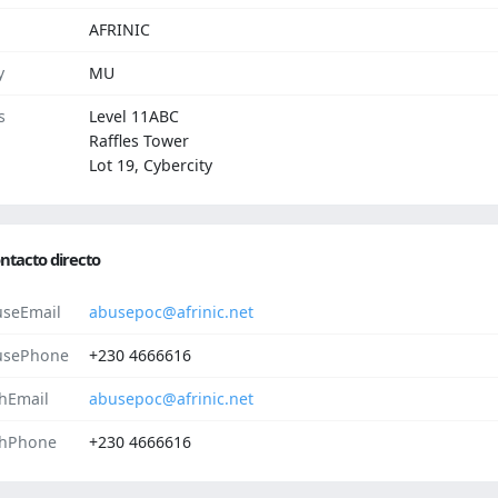
AFRINIC
y
MU
s
Level 11ABC
Raffles Tower
Lot 19, Cybercity
ntacto directo
seEmail
abusepoc@afrinic.net
usePhone
+230 4666616
hEmail
abusepoc@afrinic.net
hPhone
+230 4666616