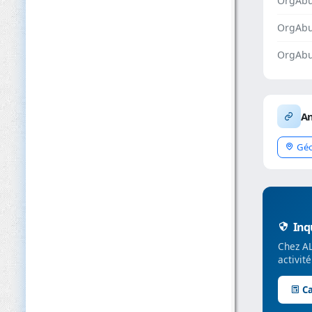
OrgAbu
OrgAb
OrgAbu
An
Géo
Inqu
Chez AL
activit
Ca