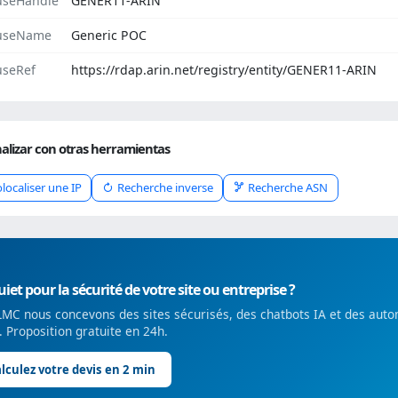
seHandle
GENER11-ARIN
useName
Generic POC
seRef
https://rdap.arin.net/registry/entity/GENER11-ARIN
alizar con otras herramientas
localiser une IP
Recherche inverse
Recherche ASN
iet pour la sécurité de votre site ou entreprise ?
MC nous concevons des sites sécurisés, des chatbots IA et des auto
é. Proposition gratuite en 24h.
lculez votre devis en 2 min