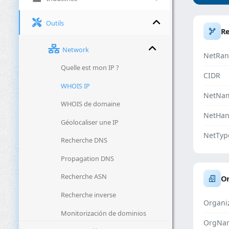
Outils
R
Network
NetRan
Quelle est mon IP ?
CIDR
WHOIS IP
NetNa
WHOIS de domaine
NetHan
Géolocaliser une IP
NetTyp
Recherche DNS
Propagation DNS
Recherche ASN
Or
Recherche inverse
Organi
Monitorización de dominios
OrgNa