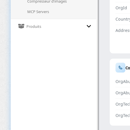
Compresseur d’images
OrgId
MCP Servers
Countr
Produits
Addres
Co
OrgAbu
OrgAb
OrgTec
OrgTec