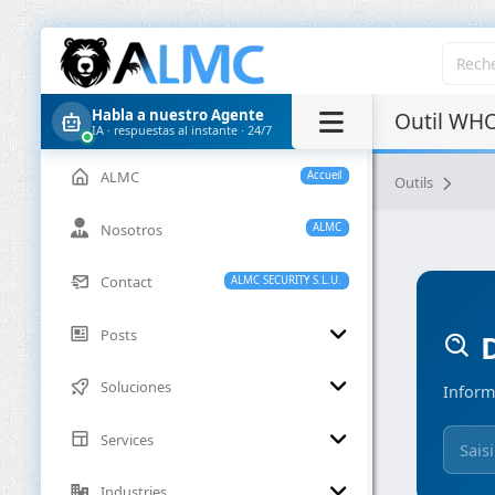
Habla a nuestro Agente
Outil WHO
IA · respuestas al instante · 24/7
ALMC
Accueil
Outils
Nosotros
ALMC
Contact
ALMC SECURITY S.L.U.
Posts
D
Soluciones
Inform
Services
Industries