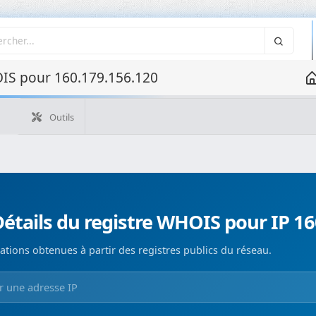
IS pour 160.179.156.120
Outils
Quelle est mon IP ?
WHOIS IP
WHOIS de domaine
Recherche ASN
Recherche inverse
Monitorización de d
étails du registre WHOIS pour IP 1
ations obtenues à partir des registres publics du réseau.