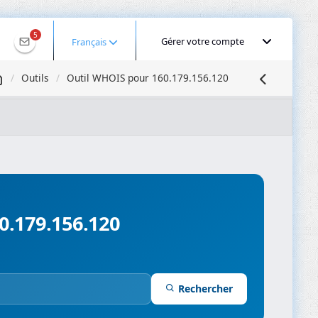
5
Gérer votre compte
Français
Outils
Outil WHOIS pour 160.179.156.120
Géolocaliser une IP
Recherche DNS
Propagation DNS
ominios
Compresseur d’images
60.179.156.120
Rechercher