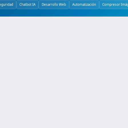
eguridad
Chatbot IA
Desarrollo Web
Automatización
Compresor Imá